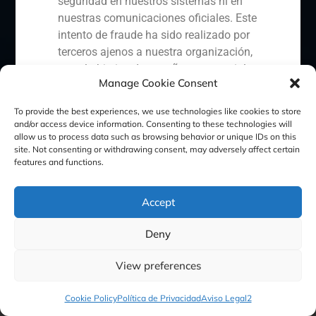
seguridad en nuestros sistemas ni en
nuestras comunicaciones oficiales. Este
intento de fraude ha sido realizado por
Política de Cookies
Política de Privacidad
terceros ajenos a nuestra organización,
con el objetivo de engañar a potenciales
Manage Cookie Consent
Aviso Legal
inversores o clientes.
Ante esta situación, hemos procedido a:
To provide the best experiences, we use technologies like cookies to store
and/or access device information. Consenting to these technologies will
GBS Finance ©2023
allow us to process data such as browsing behavior or unique IDs on this
Denunciar el hecho ante la
site. Not consenting or withdrawing consent, may adversely affect certain
Comisión Nacional del Mercado
features and functions.
de Valores (CNMV) y las
autoridades competentes.
Accept
Activar nuestros protocolos
internos de protección
Deny
reputacional y colaboración con
organismos especializados en
View preferences
ciberseguridad.
Recomendamos a todos nuestros
Cookie Policy
Política de Privacidad
Aviso Legal2
clientes, colaboradores y al público en