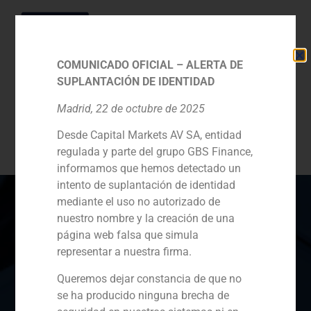
COMUNICADO OFICIAL – ALERTA DE
SUPLANTACIÓN DE IDENTIDAD
Categoría:
Madrid, 22 de octubre de 2025
Desde Capital Markets AV SA, entidad
Concesiones
regulada y parte del grupo GBS Finance,
informamos que hemos detectado un
intento de suplantación de identidad
mediante el uso no autorizado de
nuestro nombre y la creación de una
página web falsa que simula
España
Portugal
Colombia
México
representar a nuestra firma.
Ecuador
Perú
Chile
China
Queremos dejar constancia de que no
se ha producido ninguna brecha de
Oriente Medio