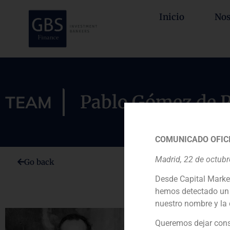
Inicio
Nos
Pablo Gómez de P
TEAM
COMUNICADO OFICI
Madrid, 22 de octub
Go back
Desde Capital Marke
hemos detectado un 
nuestro nombre y la 
Pablo Gómez
Queremos dejar cons