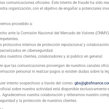
ras comunicaciones oficiales. Este intento de fraude ha sido rea
estra organización, con el objetivo de engañar a potenciales inv
inance en 1992 y se convirtió en socio en 1997. Antes de incorp
enior en la oficina de Madrid de Arthur Andersen & Co.
 hemos procedido a:
los es licenciado en Ciencias Económicas y Empresariales por
echo ante la Comisión Nacional del Mercado de Valores (CNMV)
ompetentes.
ejo de Administración de Better Not Younger Corporation y mie
os protocolos internos de protección reputacional y colaboració
ecializados en ciberseguridad.
 nuestros clientes, colaboradores y al público en general:
pre que las comunicaciones provengan de nuestros canales ofici
formación personal ni realizar pagos si existen dudas sobre la le
uier intento sospechoso a través del correo:
gbs@gbsfinance.c
oficial sobre nuestra actividad está disponible exclusivamente 
s. Agradecemos vuestra colaboración y reiteramos nuestro com
seguridad y la protección de nuestros clientes.