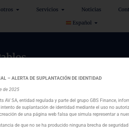
otros
Servicios
Noticias
Con
Español
ablos
AL – ALERTA DE SUPLANTACIÓN DE IDENTIDAD
re de 2025
ts AV SA, entidad regulada y parte del grupo GBS Finance, inf
intento de suplantación de identidad mediante el uso no autori
creación de una página web falsa que simula representar a nues
 de Pablos
tancia de que no se ha producido ninguna brecha de seguridad