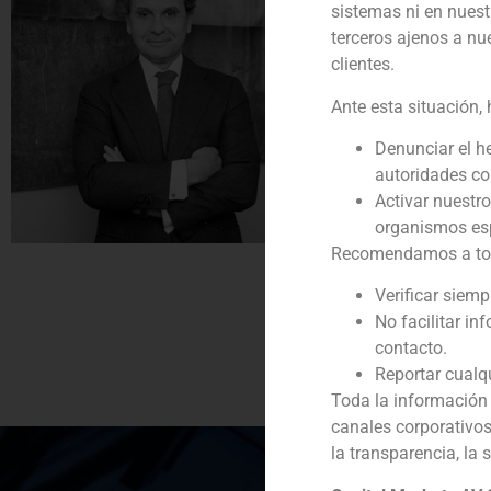
sistemas ni en nuest
Socio Director
terceros ajenos a nu
clientes.
Se incorporó a GBS F
público y asociado s
Ante esta situación,
Pablo Gómez de Pab
Denunciar el h
autoridades c
Es miembro del Cons
Activar nuestr
Empresarios.
organismos esp
(
+34) 91 576 76 06
Recomendamos a todos
Verificar siem
No facilitar in
contacto.
Reportar cualq
Toda la información 
canales corporativo
la transparencia, la 