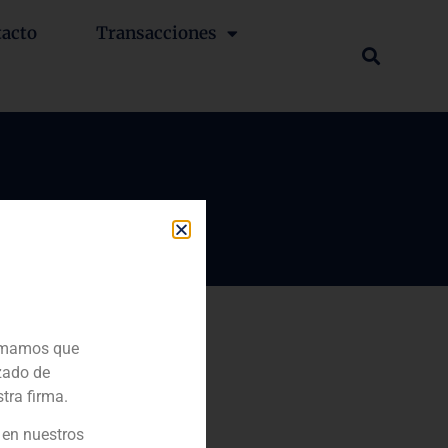
tacto
Transacciones
ormamos que
zado de
tra firma.
 en nuestros