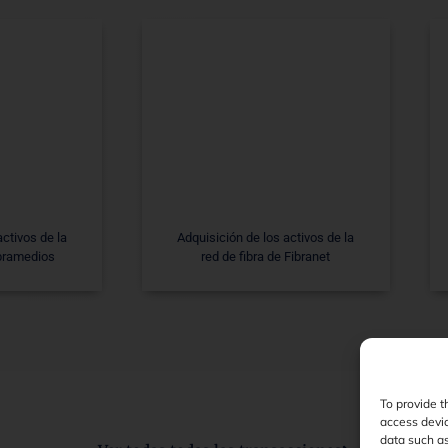
activos de la
Adquisición de los activos de la
ibramedios
red de fibra de Fibranet
To provide t
access devic
data such as