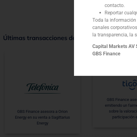
contacto.
Reportar cualq
Toda la información 
canales corporativo
la transparencia, la 
Últimas transacciones de telecomunicaciones
Capital Markets AV
GBS Finance
GBS Finance ase
emitiendo un fairn
sobre la valorac
GBS Finance asesora a Orion
participación 
Energy en su venta a Sagittarius
Energy