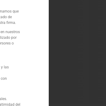
ormamos que
zado de
tra firma.
 en nuestros
lizado por
ersores o
 y las
n con
ales.
gitimidad del