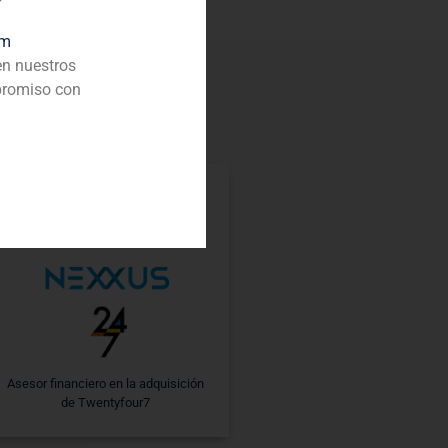
om
en nuestros
promiso con
Asesor financiero en la adquisición
de Twentyfour7