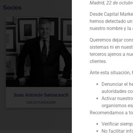
Madrid, 22 de octub
Socios
Desde Capital Marke
hemos detectado un 
nuestro nombre y la 
Queremos dejar cons
sistemas ni en nuest
terceros ajenos a nu
clientes.
Ante esta situación,
Denunciar el h
autoridades c
Juan Antonio Samaranch
Pablo Gómez d
Activar nuestr
SOCIO FUNDADOR
SOCIO DIRE
organismos esp
Recomendamos a todos
Verificar siem
No facilitar in