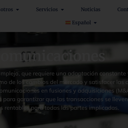
otros
Servicios
Noticias
Con
Español
comunicaciones
omplejo, que requiere una adaptación constante
itmo de los cambios del mercado y satisfacer las
ecomunicaciones en fusiones y adquisiciones (M&
a para garantizar que las transacciones se lleve
s rentables para todas las partes implicadas.