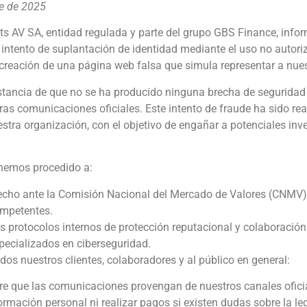
re de 2025
ts AV SA, entidad regulada y parte del grupo GBS Finance, inf
intento de suplantación de identidad mediante el uso no autori
creación de una página web falsa que simula representar a nues
tancia de que no se ha producido ninguna brecha de seguridad
ras comunicaciones oficiales. Este intento de fraude ha sido rea
estra organización, con el objetivo de engañar a potenciales inv
 hemos procedido a:
echo ante la Comisión Nacional del Mercado de Valores (CNMV)
ompetentes.
e Pablos
Mikel Bilbao
os protocolos internos de protección reputacional y colaboració
CTOR
SOCIO
ecializados en ciberseguridad.
 nuestros clientes, colaboradores y al público en general:
pre que las comunicaciones provengan de nuestros canales ofici
formación personal ni realizar pagos si existen dudas sobre la le