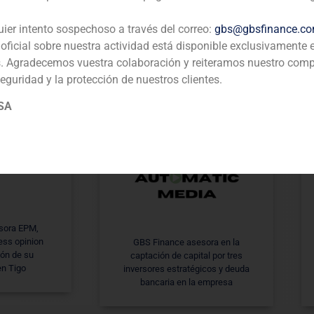
uier intento sospechoso a través del correo:
gbs@gbsfinance.c
oficial sobre nuestra actividad está disponible exclusivamente 
s. Agradecemos vuestra colaboración y reiteramos nuestro com
seguridad y la protección de nuestros clientes.
 SA
sora EPM,
ess opinion
GBS Finance asesora en la
ión de su
captación de capital por tres
en Tigo
inversores estratégicos y deuda
bancaria en la empresa