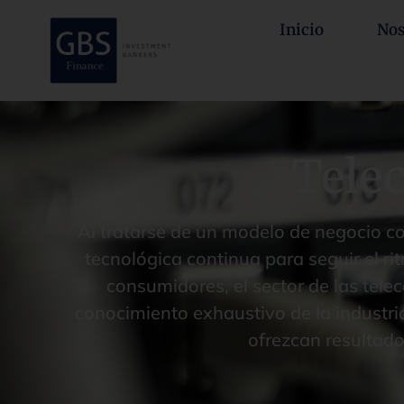
Inicio
Nos
Tele
Al tratarse de un modelo de negocio c
tecnológica continua para seguir el r
consumidores, el sector de las tel
conocimiento exhaustivo de la industri
ofrezcan resultado