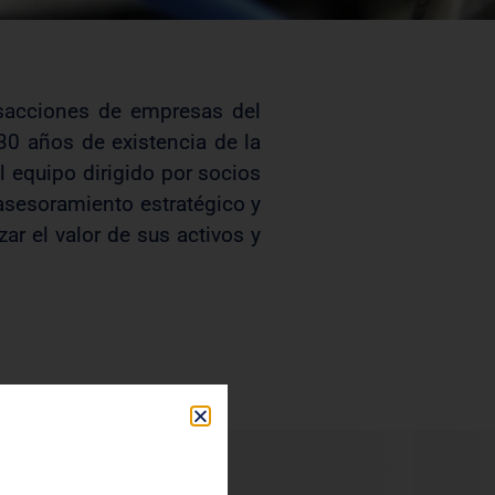
sacciones de empresas del
30 años de existencia de la
l equipo dirigido por socios
asesoramiento estratégico y
ar el valor de sus activos y