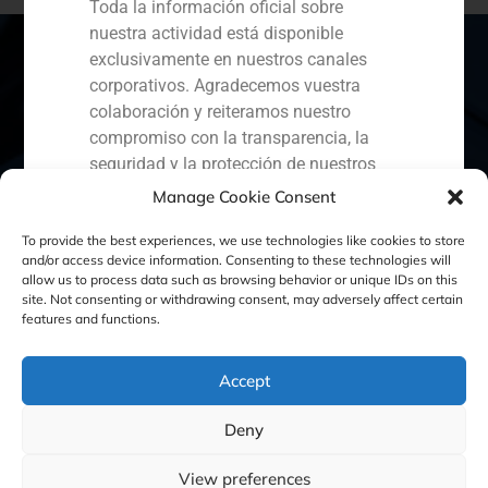
Toda la información oficial sobre
nuestra actividad está disponible
exclusivamente en nuestros canales
corporativos. Agradecemos vuestra
colaboración y reiteramos nuestro
España
Portugal
Colombia
México
compromiso con la transparencia, la
seguridad y la protección de nuestros
Ecuador
Perú
Chile
China
clientes.
Manage Cookie Consent
Oriente Medio
Capital Markets AV SA
To provide the best experiences, we use technologies like cookies to store
GBS Finance
and/or access device information. Consenting to these technologies will
allow us to process data such as browsing behavior or unique IDs on this
site. Not consenting or withdrawing consent, may adversely affect certain
Política de Cookies
Política de Privacidad
features and functions.
Aviso Legal
Accept
Deny
GBS Finance ©2023
View preferences