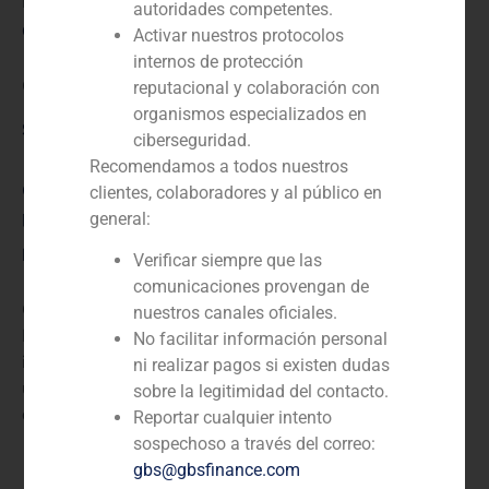
N/D
autoridades competentes.
Cliente:
Activar nuestros protocolos
internos de protección
Grupo Prasur
reputacional y colaboración con
organismos especializados en
Servicio / Sector
ciberseguridad.
Recomendamos a todos nuestros
Corporate Finance
,
Inmobiliario (residencial, comercial,
clientes, colaboradores y al público en
parques logísticos, industria)
general:
Descripción
Verificar siempre que las
comunicaciones provengan de
GBS Finance actuó como asesor financiero de
nuestros canales oficiales.
Inmobiliaria Colonial en la adquisición de activos
No facilitar información personal
inmobiliarios del Grupo Prasur. Inmobiliaria Colonial es
ni realizar pagos si existen dudas
una corporación multinacional que engloba empresas
sobre la legitimidad del contacto.
del ámbito inmobiliario.
Reportar cualquier intento
sospechoso a través del correo:
gbs@gbsfinance.com