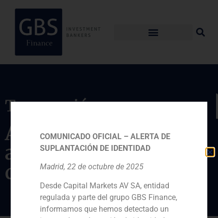
Transacción
Adquisición de
COMUNICADO OFICIAL – ALERTA DE
activos inmobiliarios
SUPLANTACIÓN DE IDENTIDAD
del Grupo Prasur
Madrid, 22 de octubre de 2025
Desde Capital Markets AV SA, entidad
regulada y parte del grupo GBS Finance,
informamos que hemos detectado un