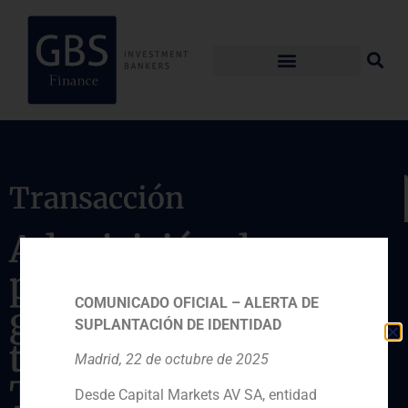
Transacción
Adquisición de una
participación en el
COMUNICADO OFICIAL – ALERTA DE
grupo de
SUPLANTACIÓN DE IDENTIDAD
teleradiología
Madrid, 22 de octubre de 2025
Telemedicine Clinic
Desde Capital Markets AV SA, entidad