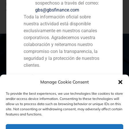
participación en el centro de radiología Telemedicine
sospechoso a través del correo:
Clinic.
gbs@gbsfinance.com
Toda la información oficial sobre
nuestra actividad está disponible
exclusivamente en nuestros canales
corporativos. Agradecemos vuestra
colaboración y reiteramos nuestro
compromiso con la transparencia, la
seguridad y la protección de nuestros
España
Portugal
Colombia
México
clientes.
Ecuador
Perú
Chile
China
Capital Markets AV SA
Manage Cookie Consent
GBS Finance
Oriente Medio
To provide the best experiences, we use technologies like cookies to store
and/or access device information. Consenting to these technologies will
allow us to process data such as browsing behavior or unique IDs on this
site. Not consenting or withdrawing consent, may adversely affect certain
Política de Cookies
Política de Privacidad
features and functions.
Aviso Legal