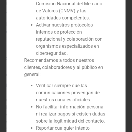
Financial advisor to the buyer
Comisión Nacional del Mercado
de Valores (CNMV) y las
Año:
autoridades competentes.
N/D
Activar nuestros protocolos
Cliente:
internos de protección
reputacional y colaboración con
organismos especializados en
Telemedicine Clinic
ciberseguridad.
Servicio / Sector
Recomendamos a todos nuestros
clientes, colaboradores y al público en
general:
Corporate Finance
,
Sanidad
Descripción
Verificar siempre que las
comunicaciones provengan de
GBS Finance actuó como asesor financiero de la firma
nuestros canales oficiales.
británica de capital riesgo y de crecimiento Kennet,
No facilitar información personal
especializada en ampliación de capital,
ni realizar pagos si existen dudas
desinversiones, operaciones de toma de participación
sobre la legitimidad del contacto.
y recapitalizaciones, en la adquisición de una
Reportar cualquier intento