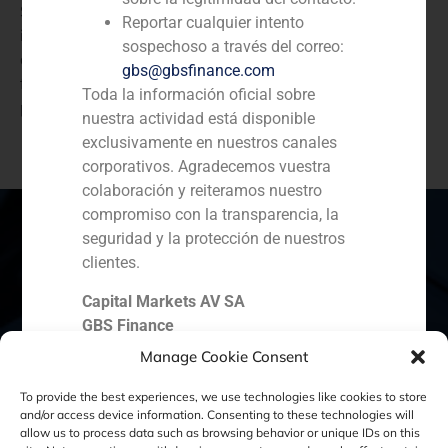
Soberano de Qatar, con inversiones locales e
Reportar cualquier intento
internacionales valoradas en más de 60.000 millones
sospechoso a través del correo:
de dólares. SFL (Societe Fonciere Lyonnaise) es la filial
gbs@gbsfinance.com
francesa de Inmobiliaria Colonial, uno de los
Toda la información oficial sobre
principales actores del mercado inmobiliario europeo.
nuestra actividad está disponible
exclusivamente en nuestros canales
corporativos. Agradecemos vuestra
colaboración y reiteramos nuestro
compromiso con la transparencia, la
seguridad y la protección de nuestros
clientes.
España
Portugal
Colombia
México
Capital Markets AV SA
GBS Finance
Ecuador
Perú
Chile
China
Manage Cookie Consent
Oriente Medio
To provide the best experiences, we use technologies like cookies to store
and/or access device information. Consenting to these technologies will
allow us to process data such as browsing behavior or unique IDs on this