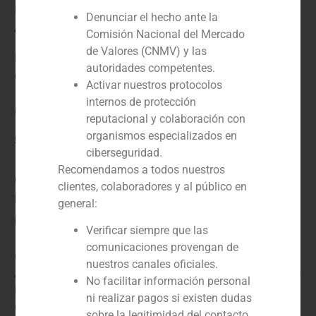
Financial advisor to the buyer
Denunciar el hecho ante la
Año:
Comisión Nacional del Mercado
de Valores (CNMV) y las
N/D
autoridades competentes.
Cliente:
Activar nuestros protocolos
internos de protección
Qatar Holding
reputacional y colaboración con
organismos especializados en
Servicio / Sector
ciberseguridad.
Recomendamos a todos nuestros
Corporate Finance
,
Inmobiliario (residencial, comercial,
clientes, colaboradores y al público en
parques logísticos, industria)
general:
Descripción
Verificar siempre que las
comunicaciones provengan de
GBS Finance ha asesorado a Qatar Investment
nuestros canales oficiales.
Authority en la adquisición de las participaciones de la
No facilitar información personal
inmobiliaria francesa SFL en manos de Crédit Agricole
ni realizar pagos si existen dudas
CIB, Unibail y Onion Capital Partners. QIA es el Fondo
sobre la legitimidad del contacto.