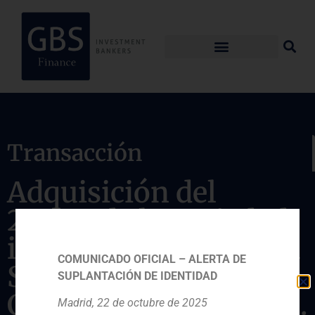
Transacción
Adquisición del
22,2% de la sociedad
inmobiliaria francesa
COMUNICADO OFICIAL – ALERTA DE
SFL, propiedad de
SUPLANTACIÓN DE IDENTIDAD
Cacip, Unibail y Orion.
Madrid, 22 de octubre de 2025