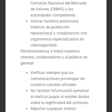
Comisión Nacional del Mercado
de Valores (CNMV) y las
Investindustrial Trilanticy
autoridades competentes.
Servicio / Sector
Activar nuestros protocolos
internos de protección
reputacional y colaboración con
Corporate Finance
,
TMT (Telecomunicaciones, Medios
organismos especializados en
de Comunicación y Tecnología)
ciberseguridad.
Descripción
Recomendamos a todos nuestros
clientes, colaboradores y al público en
GBS Finanzas ha asesorado a Investindustrial
general:
Trilanticy en la adquisición del 48,1% del capital de
Euskaltel. Esta operación, valorada en 300 millones de
Verificar siempre que las
euros, ha supuesto la adquisición de la participación
comunicaciones provengan de
que pertenecía al Gobierno Vasco, la reducción al
nuestros canales oficiales.
49,9% para BBK y al 2% para Iberdrola. Euskaltel es
No facilitar información personal
un operador de cable español que comercializa sus
ni realizar pagos si existen dudas
servicios en el País Vasco. Opera en telefonía fija y
sobre la legitimidad del contacto.
móvil, televisión digital y acceso a Internet de banda
Reportar cualquier intento