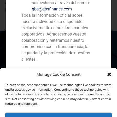
ancha tanto por ADSL como por cable, para
sospechoso a través del correo:
particulares y empresas.
gbs@gbsfinance.com
Toda la información oficial sobre
nuestra actividad está disponible
exclusivamente en nuestros canales
corporativos. Agradecemos vuestra
colaboración y reiteramos nuestro
compromiso con la transparencia, la
seguridad y la protección de nuestros
España
Portugal
Colombia
México
clientes.
Ecuador
Perú
Chile
China
Capital Markets AV SA
Manage Cookie Consent
GBS Finance
Oriente Medio
To provide the best experiences, we use technologies like cookies to store
and/or access device information. Consenting to these technologies will
allow us to process data such as browsing behavior or unique IDs on this
site. Not consenting or withdrawing consent, may adversely affect certain
Política de Cookies
Política de Privacidad
features and functions.
Aviso Legal