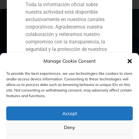
Toda la información oficial sobre
nuestra actividad está disponible
exclusivamente en nuestros canales
corporativos. Agradecemos vuestra
colaboración y reiteramos nuestro
España
Portugal
Colombia
México
compromiso con la transparencia, la
seguridad y la protección de nuestros
Ecuador
Perú
Chile
China
clientes.
Manage Cookie Consent
Oriente Medio
Capital Markets AV SA
To provide the best experiences, we use technologies like cookies to store
GBS Finance
and/or access device information. Consenting to these technologies will
allow us to process data such as browsing behavior or unique IDs on this
site. Not consenting or withdrawing consent, may adversely affect certain
Política de Cookies
Política de Privacidad
features and functions.
Aviso Legal
Accept
Deny
GBS Finance ©2023