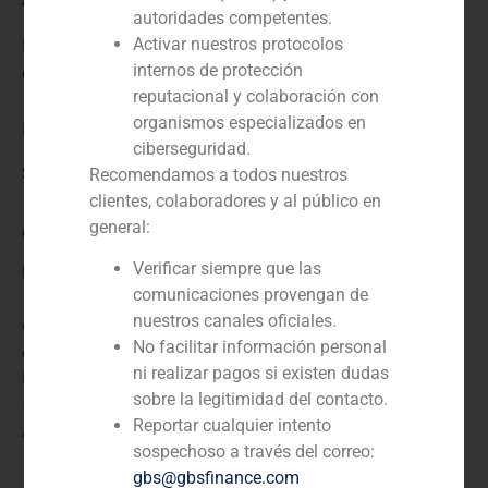
autoridades competentes.
Activar nuestros protocolos
N/D
internos de protección
Cliente:
reputacional y colaboración con
organismos especializados en
Hospital Nuestra Señora de la Esperanza
ciberseguridad.
Servicio / Sector
Recomendamos a todos nuestros
clientes, colaboradores y al público en
general:
Corporate Finance
,
Sanidad
Verificar siempre que las
Descripción
comunicaciones provengan de
nuestros canales oficiales.
GBS Finance actuó como asesor financiero en la
No facilitar información personal
adquisición del Hospital Nuestra Señora de la
ni realizar pagos si existen dudas
Esperanza por United Surgical Partners Europe
sobre la legitimidad del contacto.
(USPE), la red hospitalaria española independiente –
Reportar cualquier intento
Asesor financiero del comprador.
sospechoso a través del correo:
gbs@gbsfinance.com