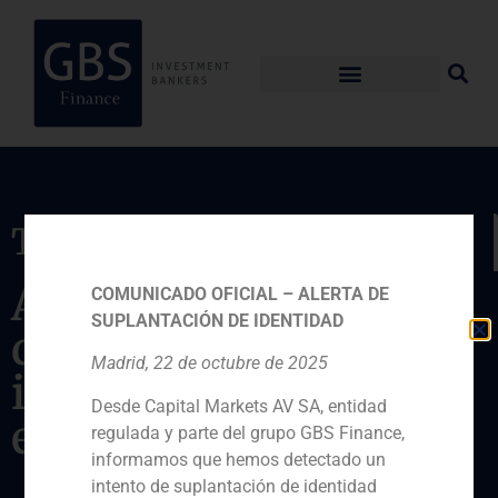
Transacción
Análisis estratégico
COMUNICADO OFICIAL – ALERTA DE
SUPLANTACIÓN DE IDENTIDAD
de las posibles
Madrid, 22 de octubre de 2025
inversiones futuras
Desde Capital Markets AV SA, entidad
en España
regulada y parte del grupo GBS Finance,
informamos que hemos detectado un
intento de suplantación de identidad