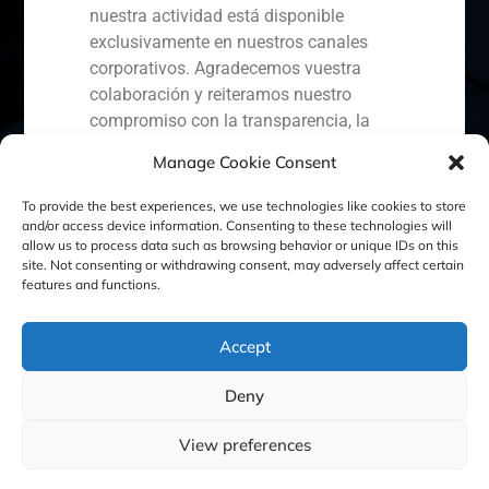
nuestra actividad está disponible
exclusivamente en nuestros canales
corporativos. Agradecemos vuestra
España
Portugal
Colombia
México
colaboración y reiteramos nuestro
compromiso con la transparencia, la
Ecuador
Perú
Chile
China
seguridad y la protección de nuestros
Manage Cookie Consent
clientes.
Oriente Medio
To provide the best experiences, we use technologies like cookies to store
Capital Markets AV SA
and/or access device information. Consenting to these technologies will
GBS Finance
allow us to process data such as browsing behavior or unique IDs on this
site. Not consenting or withdrawing consent, may adversely affect certain
Política de Cookies
Política de Privacidad
features and functions.
Aviso Legal
Accept
Deny
GBS Finance ©2023
View preferences