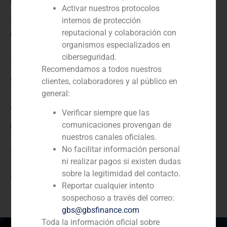
Activar nuestros protocolos
internos de protección
N/D
reputacional y colaboración con
Cliente:
organismos especializados en
ciberseguridad.
Samsung
Recomendamos a todos nuestros
Servicio / Sector
clientes, colaboradores y al público en
general:
Corporate Finance
,
Industria
Verificar siempre que las
comunicaciones provengan de
Descripción
nuestros canales oficiales.
No facilitar información personal
GBS Finance actuó como asesor financiero de
ni realizar pagos si existen dudas
Samsung en el análisis estratégico de posibles
sobre la legitimidad del contacto.
inversiones futuras en España.
Reportar cualquier intento
sospechoso a través del correo:
gbs@gbsfinance.com
Toda la información oficial sobre