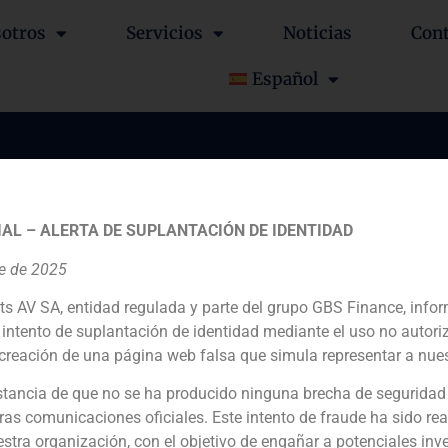
otros
Servicios
Noticias
Con
Español
Pontegadea en la adquis
 49% del complejo Kapp
AL – ALERTA DE SUPLANTACIÓN DE IDENTIDAD
ovoltaico de 127 MW de
re de 2025
ts AV SA, entidad regulada y parte del grupo GBS Finance, inf
intento de suplantación de identidad mediante el uso no autori
creación de una página web falsa que simula representar a nues
tancia de que no se ha producido ninguna brecha de seguridad
ras comunicaciones oficiales. Este intento de fraude ha sido rea
estra organización, con el objetivo de engañar a potenciales inv