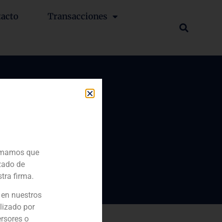
tacto
Transacciones
ición a
a, un
 potencia
ormamos que
zado de
tra firma.
 en nuestros
lizado por
ersores o