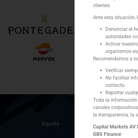
clientes.
Rol:
Ante esta situación,
Año:
Denunciar el h
autoridades c
Cliente:
Activar nuestr
organismos esp
Servicio / Sector
Recomendamos a todos
Descripción
Verificar siem
No facilitar in
contacto.
Reportar cualq
Toda la información 
canales corporativo
la transparencia, la 
España
Portugal
Colomb
Capital Markets AV
GBS Finance