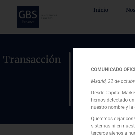
Inicio
Nos
Asesor de 
Transacción
Repsol del
COMUNICADO OFICI
parque fot
Madrid, 22 de octub
instalada.
Desde Capital Marke
hemos detectado un 
nuestro nombre y la 
Queremos dejar cons
sistemas ni en nuest
terceros ajenos a nu