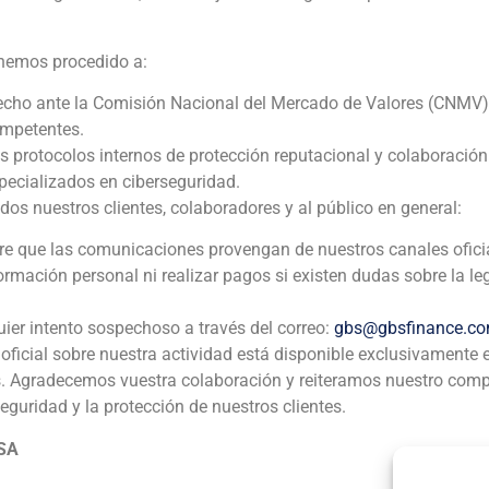
Financial advisor
 hemos procedido a:
2022
echo ante la Comisión Nacional del Mercado de Valores (CNMV)
ompetentes.
Pontegadea
os protocolos internos de protección reputacional y colaboració
ecializados en ciberseguridad.
Corporate Finance
,
Energía
 nuestros clientes, colaboradores y al público en general:
Asesor de Pontegadea en la adquisición del 49% del comp
pre que las comunicaciones provengan de nuestros canales ofici
formación personal ni realizar pagos si existen dudas sobre la le
uier intento sospechoso a través del correo:
gbs@gbsfinance.c
oficial sobre nuestra actividad está disponible exclusivamente 
s. Agradecemos vuestra colaboración y reiteramos nuestro com
seguridad y la protección de nuestros clientes.
ia
México
Ecuador
Perú
C
 SA