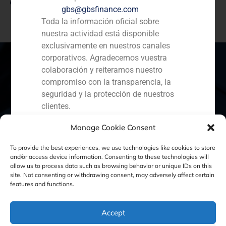
Ver enlace
gbs@gbsfinance.com
Toda la información oficial sobre
nuestra actividad está disponible
exclusivamente en nuestros canales
corporativos. Agradecemos vuestra
colaboración y reiteramos nuestro
compromiso con la transparencia, la
España
Portugal
Colombia
México
seguridad y la protección de nuestros
clientes.
Ecuador
Perú
Chile
China
Capital Markets AV SA
Manage Cookie Consent
Oriente Medio
GBS Finance
To provide the best experiences, we use technologies like cookies to store
and/or access device information. Consenting to these technologies will
allow us to process data such as browsing behavior or unique IDs on this
site. Not consenting or withdrawing consent, may adversely affect certain
Política de Cookies
Política de Privacidad
features and functions.
Aviso Legal
Accept