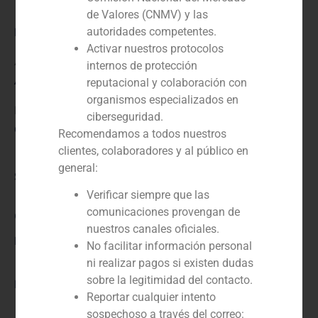
de Valores (CNMV) y las
autoridades competentes.
Rol:
Activar nuestros protocolos
Asesor financiero
internos de protección
Año:
reputacional y colaboración con
organismos especializados en
N/D
ciberseguridad.
Cliente:
Recomendamos a todos nuestros
clientes, colaboradores y al público en
general:
Servicio / Sector
Verificar siempre que las
comunicaciones provengan de
Corporate Finance
,
Industria
nuestros canales oficiales.
Descripción
No facilitar información personal
ni realizar pagos si existen dudas
sobre la legitimidad del contacto.
Enlace
Reportar cualquier intento
sospechoso a través del correo: