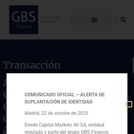
Transacción
Asesor financiero de
elZinc en su primera
COMUNICADO OFICIAL – ALERTA DE
emisión de bonos en
SUPLANTACIÓN DE IDENTIDAD
el mercado
Madrid, 22 de octubre de 2025
Desde Capital Markets AV SA, entidad
alternativo de renta
regulada y parte del grupo GBS Finance,