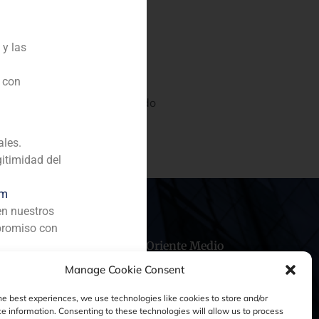
 y las
n con
bono de Repsol en el mercado
ales.
gitimidad del
om
en nuestros
promiso con
hile
China
Oriente Medio
Manage Cookie Consent
he best experiences, we use technologies like cookies to store and/or
e information. Consenting to these technologies will allow us to process