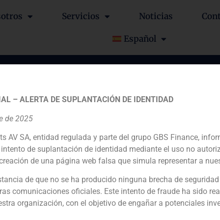
otros
Servicios
Noticias
Con
Español
er» en el Bono Global 
AL – ALERTA DE SUPLANTACIÓN DE IDENTIDAD
.000 US$.
re de 2025
ts AV SA, entidad regulada y parte del grupo GBS Finance, inf
intento de suplantación de identidad mediante el uso no autori
creación de una página web falsa que simula representar a nues
tancia de que no se ha producido ninguna brecha de seguridad
ras comunicaciones oficiales. Este intento de fraude ha sido rea
Co-manager financiero
estra organización, con el objetivo de engañar a potenciales inv
N/D