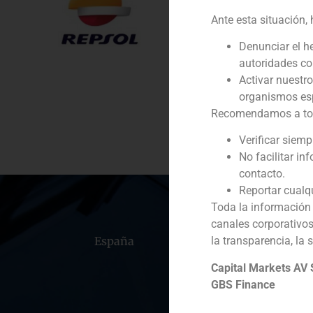
Ante esta situación,
Cliente:
Denunciar el h
Servicio / Sector
autoridades c
Activar nuestr
Descripción
organismos esp
Recomendamos a todos
Verificar siem
No facilitar in
contacto.
Reportar cualq
Toda la información 
canales corporativo
España
Portugal
Colomb
la transparencia, la 
Capital Markets AV
GBS Finance