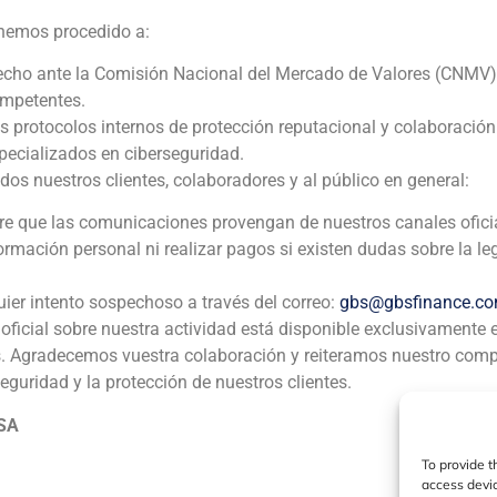
 hemos procedido a:
Repsol
echo ante la Comisión Nacional del Mercado de Valores (CNMV)
ompetentes.
Corporate Finance
,
Energía
os protocolos internos de protección reputacional y colaboració
ecializados en ciberseguridad.
GBS Finance actuó como Book Runner en la emisión de un 
 nuestros clientes, colaboradores y al público en general:
estadounidense, valorado en 1.250.000.000 de dólares.
pre que las comunicaciones provengan de nuestros canales ofici
formación personal ni realizar pagos si existen dudas sobre la le
uier intento sospechoso a través del correo:
gbs@gbsfinance.c
oficial sobre nuestra actividad está disponible exclusivamente 
s. Agradecemos vuestra colaboración y reiteramos nuestro com
ia
México
Ecuador
Perú
C
seguridad y la protección de nuestros clientes.
 SA
To provide t
Política de Cookies
Política de Privacidad
Aviso Legal
access devic