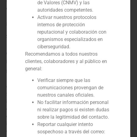
N/D
de Valores (CNMV) y las
Cliente:
autoridades competentes.
Activar nuestros protocolos
Parquesol Inmobiliaria
internos de protección
reputacional y colaboración con
Servicio / Sector
organismos especializados en
ciberseguridad.
Corporate Finance
,
Inmobiliario (residencial, comercial,
Recomendamos a todos nuestros
parques logísticos, industria)
clientes, colaboradores y al público en
general:
Descripción
Verificar siempre que las
GBS Finance actuó como asesor financiero del Grupo
comunicaciones provengan de
San José, en la adquisición del control de Parquesol
nuestros canales oficiales.
inmobiliario, la empresa inmobiliaria española que
No facilitar información personal
cotiza en bolsa. El Grupo San José es una empresa
ni realizar pagos si existen dudas
española que opera en los sectores de la construcción,
sobre la legitimidad del contacto.
inmobiliario, energético y medioambiental, y de
Reportar cualquier intento
concesiones y servicios.
sospechoso a través del correo: