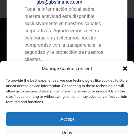
gbs@gbsfinance.com
Toda la información oficial sobre
nuestra actividad está disponible
exclusivamente en nuestros canales
corporativos. Agradecemos vuestra
colaboración y reiteramos nuestro
compromiso con la transparencia, la
España
Portugal
Colombia
México
seguridad y la protección de nuestros
clientes.
Ecuador
Perú
Chile
China
Manage Cookie Consent
Capital Markets AV SA
Oriente Medio
GBS Finance
To provide the best experiences, we use technologies like cookies to store
and/or access device information. Consenting to these technologies will
allow us to process data such as browsing behavior or unique IDs on this
site. Not consenting or withdrawing consent, may adversely affect certain
Política de Cookies
Política de Privacidad
features and functions.
Aviso Legal
Accept
Deny
GBS Finance ©2023