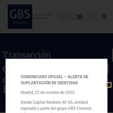
Transacción
Completado el control
de Parquesol
COMUNICADO OFICIAL – ALERTA DE
SUPLANTACIÓN DE IDENTIDAD
Inmobiliaria
Madrid, 22 de octubre de 2025
Desde Capital Markets AV SA, entidad
regulada y parte del grupo GBS Finance,