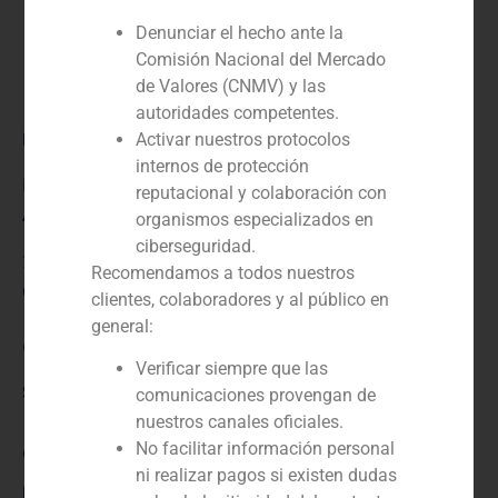
Denunciar el hecho ante la
Comisión Nacional del Mercado
de Valores (CNMV) y las
autoridades competentes.
Rol:
Activar nuestros protocolos
internos de protección
Financial Advisor to the buyer
reputacional y colaboración con
Año:
organismos especializados en
ciberseguridad.
2021
Recomendamos a todos nuestros
Cliente:
clientes, colaboradores y al público en
general:
Constructel (Goldman Sachs); Iberis Greytech II Fund
Verificar siempre que las
Servicio / Sector
comunicaciones provengan de
nuestros canales oficiales.
No facilitar información personal
Corporate Finance
,
Industria
ni realizar pagos si existen dudas
Descripción