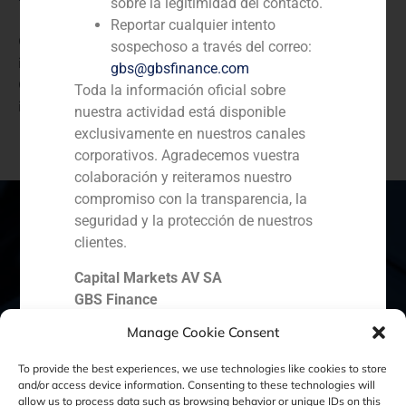
sobre la legitimidad del contacto.
Reportar cualquier intento
GBS Finance asesora al Fondo Iberis Greytech II en su
sospechoso a través del correo:
inversión en Cunha Soares, conjuntamente con
gbs@gbsfinance.com
Constructel Visabeira, importante grupo europeo de
Toda la información oficial sobre
ingeniería.
nuestra actividad está disponible
exclusivamente en nuestros canales
corporativos. Agradecemos vuestra
colaboración y reiteramos nuestro
compromiso con la transparencia, la
seguridad y la protección de nuestros
clientes.
España
Portugal
Colombia
México
Capital Markets AV SA
GBS Finance
Ecuador
Perú
Chile
China
Manage Cookie Consent
Oriente Medio
To provide the best experiences, we use technologies like cookies to store
and/or access device information. Consenting to these technologies will
allow us to process data such as browsing behavior or unique IDs on this