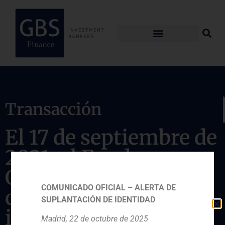
Transacción
El 17 de septiembre de
2021, el Fondo
Greytech II ha
COMUNICADO OFICIAL – ALERTA DE
completado una
SUPLANTACIÓN DE IDENTIDAD
inversión en Cunha
Madrid, 22 de octubre de 2025