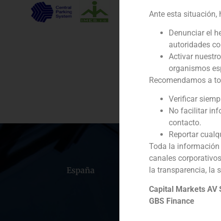
Ante esta situación,
Cliente:
Denunciar el h
Servicio / Sector
autoridades c
Activar nuestr
Descripción
organismos esp
Recomendamos a todos
Verificar siem
No facilitar in
contacto.
Reportar cualq
Toda la información 
canales corporativo
España
Portugal
Colomb
la transparencia, la 
Capital Markets AV
GBS Finance