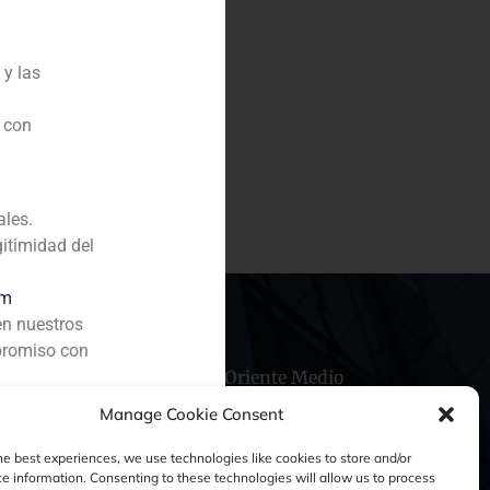
 y las
n con
re entre Central Parking
rcamientos en España.
ales.
gitimidad del
om
en nuestros
promiso con
hile
China
Oriente Medio
Manage Cookie Consent
he best experiences, we use technologies like cookies to store and/or
e information. Consenting to these technologies will allow us to process