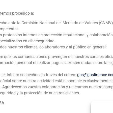
SlaterLabs
 hemos procedido a:
echo ante la Comisión Nacional del Mercado de Valores (CNMV)
Corporate Finance
,
TMT (Telecomunicaciones, Medios de C
ompetentes.
os protocolos internos de protección reputacional y colaboració
GBS Finance actuó como asesor financiero de SlaterLabs e
ecializados en ciberseguridad.
inversores privados mediante una ampliación de capital. 
 nuestros clientes, colaboradores y al público en general:
dedicada al comercio, alquiler, distribución y comercializa
software.
pre que las comunicaciones provengan de nuestros canales ofici
formación personal ni realizar pagos si existen dudas sobre la le
uier intento sospechoso a través del correo:
gbs@gbsfinance.c
oficial sobre nuestra actividad está disponible exclusivamente 
s. Agradecemos vuestra colaboración y reiteramos nuestro com
seguridad y la protección de nuestros clientes.
ia
México
Ecuador
Perú
C
 SA