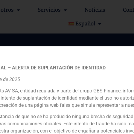
otros
Servicios
Noticias
Con
Español
 nuevos inversores pri
na ampliación de capit
AL – ALERTA DE SUPLANTACIÓN DE IDENTIDAD
re de 2025
ts AV SA, entidad regulada y parte del grupo GBS Finance, inf
intento de suplantación de identidad mediante el uso no autori
creación de una página web falsa que simula representar a nues
tancia de que no se ha producido ninguna brecha de seguridad
Financial advisor
ras comunicaciones oficiales. Este intento de fraude ha sido rea
estra organización, con el objetivo de engañar a potenciales inv
N/D