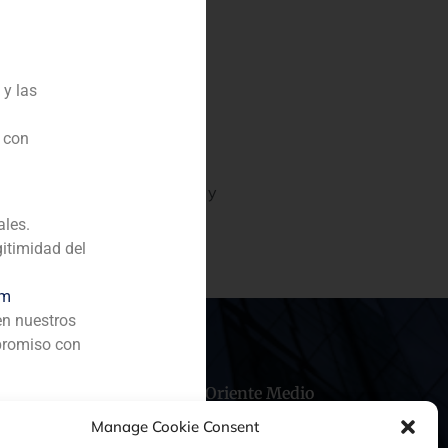
 y las
omunicación y Tecnología)
n con
n la entrada de nuevos
SlaterLabs es una empresa
ción de equipos informáticos y
ales.
gitimidad del
om
en nuestros
promiso con
hile
China
Oriente Medio
Manage Cookie Consent