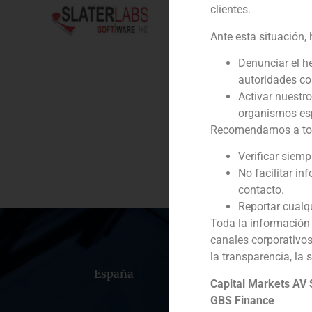
clientes.
Cliente:
Ante esta situación,
Servicio / Sector
Denunciar el h
autoridades c
Descripción
Activar nuestr
organismos esp
Recomendamos a todos
Verificar siem
No facilitar in
contacto.
Reportar cualq
Toda la información 
canales corporativo
la transparencia, la 
España
Portugal
Colomb
Capital Markets AV
GBS Finance