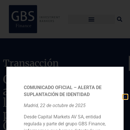
Transacción
GBS Finance asesora
al Grupo Facundo en
COMUNICADO OFICIAL – ALERTA DE
SUPLANTACIÓN DE IDENTIDAD
la venta de una
Madrid, 22 de octubre de 2025
participación a Artá
Desde Capital Markets AV SA, entidad
Capital
regulada y parte del grupo GBS Finance,