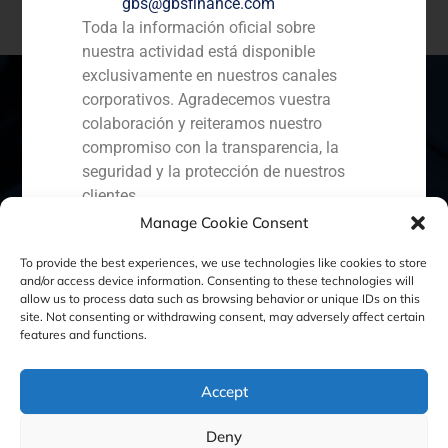
gbs@gbsfinance.com
Toda la información oficial sobre
nuestra actividad está disponible
exclusivamente en nuestros canales
corporativos. Agradecemos vuestra
colaboración y reiteramos nuestro
compromiso con la transparencia, la
España
Portugal
Colombia
México
seguridad y la protección de nuestros
Ecuador
Perú
Chile
China
clientes.
Manage Cookie Consent
Capital Markets AV SA
Oriente Medio
GBS Finance
To provide the best experiences, we use technologies like cookies to store
and/or access device information. Consenting to these technologies will
allow us to process data such as browsing behavior or unique IDs on this
site. Not consenting or withdrawing consent, may adversely affect certain
Política de Cookies
Política de Privacidad
features and functions.
Aviso Legal
Accept
Deny
GBS Finance ©2023