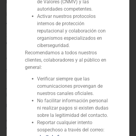
Rol:
de Valores (CNMV) y las
autoridades competentes.
Financial advisor to the seller
Activar nuestros protocolos
Año:
internos de protección
reputacional y colaboración con
2022
organismos especializados en
Cliente:
ciberseguridad.
Recomendamos a todos nuestros
Grupo Facundo
clientes, colaboradores y al público en
general:
Servicio / Sector
Verificar siempre que las
comunicaciones provengan de
Agroindustria, alimentación y bebidas
,
Corporate
nuestros canales oficiales.
Finance
No facilitar información personal
Descripción
ni realizar pagos si existen dudas
sobre la legitimidad del contacto.
GBS Finance asesora al Grupo Facundo en la venta de
Reportar cualquier intento
una participación a Artá Capital.
sospechoso a través del correo: