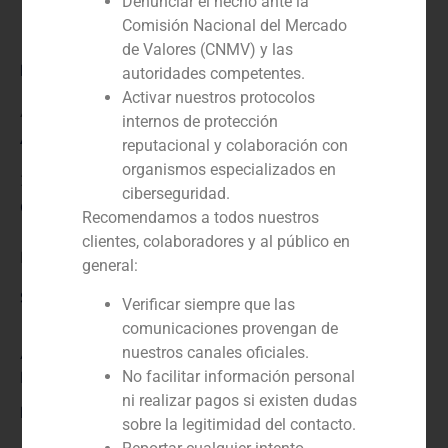
Denunciar el hecho ante la
Comisión Nacional del Mercado
de Valores (CNMV) y las
Rol:
autoridades competentes.
Activar nuestros protocolos
Asesor financiero del vendedor
internos de protección
Año:
reputacional y colaboración con
organismos especializados en
2024
ciberseguridad.
Cliente:
Recomendamos a todos nuestros
clientes, colaboradores y al público en
Ecosac
general:
Servicio / Sector
Verificar siempre que las
comunicaciones provengan de
Agroindustria, alimentación y bebidas
,
Corporate
nuestros canales oficiales.
Finance
No facilitar información personal
ni realizar pagos si existen dudas
Descripción
sobre la legitimidad del contacto.