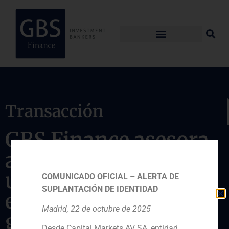
Transacción
GBS Finance asesora
al líder exportador de
uva peruano Ecosac
COMUNICADO OFICIAL – ALERTA DE
SUPLANTACIÓN DE IDENTIDAD
en la entrada del
Madrid, 22 de octubre de 2025
grupo inversor
Desde Capital Markets AV SA, entidad