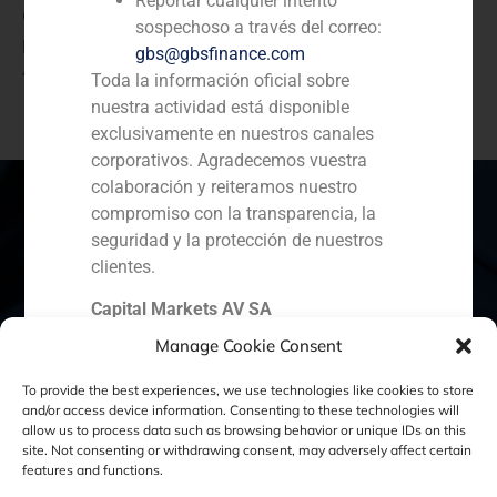
Reportar cualquier intento
GBS Finance asesora al líder exportador de uva
sospechoso a través del correo:
peruano Ecosac en la entrada del grupo inversor
gbs@gbsfinance.com
Atitlan en su capital
Toda la información oficial sobre
nuestra actividad está disponible
exclusivamente en nuestros canales
corporativos. Agradecemos vuestra
colaboración y reiteramos nuestro
compromiso con la transparencia, la
seguridad y la protección de nuestros
España
Portugal
Colombia
México
clientes.
Capital Markets AV SA
Ecuador
Perú
Chile
China
GBS Finance
Manage Cookie Consent
Oriente Medio
To provide the best experiences, we use technologies like cookies to store
and/or access device information. Consenting to these technologies will
allow us to process data such as browsing behavior or unique IDs on this
site. Not consenting or withdrawing consent, may adversely affect certain
Política de Cookies
Política de Privacidad
features and functions.