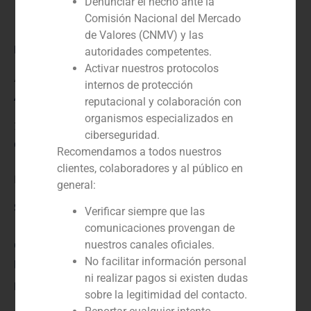
Denunciar el hecho ante la
Comisión Nacional del Mercado
de Valores (CNMV) y las
Rol:
autoridades competentes.
Activar nuestros protocolos
Asesor Financiero de ambas partes
internos de protección
Año:
reputacional y colaboración con
organismos especializados en
2024
ciberseguridad.
Cliente:
Recomendamos a todos nuestros
clientes, colaboradores y al público en
Blasson | Family office mexicano
general:
Servicio / Sector
Verificar siempre que las
comunicaciones provengan de
nuestros canales oficiales.
Corporate Finance
,
Inmobiliario (residencial, comercial,
No facilitar información personal
parques logísticos, industria)
ni realizar pagos si existen dudas
Descripción
sobre la legitimidad del contacto.