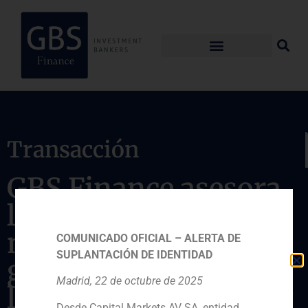
Transacción
GBS Finance asesora
la adquisición
minoritaria de la
COMUNICADO OFICIAL – ALERTA DE
SUPLANTACIÓN DE IDENTIDAD
gestora de hoteles de
Madrid, 22 de octubre de 2025
lujo Blasson Property
Desde Capital Markets AV SA, entidad