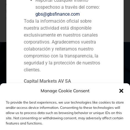
Reportar cualquier intento
GBS Finance asesora en la adquisición minoritaria de
sospechoso a través del correo:
la gestora de hoteles de lujo Blasson, por parte de un
gbs@gbsfinance.com
family office mexicano
Toda la información oficial sobre
nuestra actividad está disponible
exclusivamente en nuestros canales
corporativos. Agradecemos vuestra
colaboración y reiteramos nuestro
compromiso con la transparencia, la
seguridad y la protección de nuestros
España
Portugal
Colombia
México
clientes.
Capital Markets AV SA
Ecuador
Perú
Chile
China
GBS Finance
Manage Cookie Consent
Oriente Medio
To provide the best experiences, we use technologies like cookies to store
and/or access device information. Consenting to these technologies will
allow us to process data such as browsing behavior or unique IDs on this
site. Not consenting or withdrawing consent, may adversely affect certain
Política de Cookies
Política de Privacidad
features and functions.