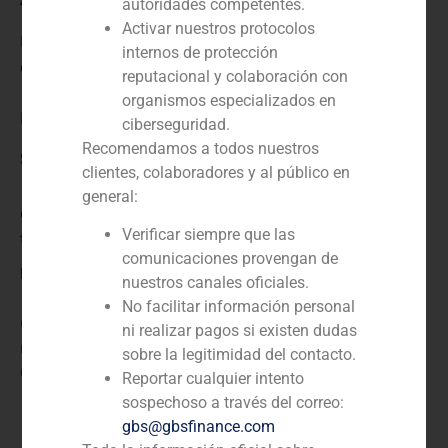
autoridades competentes.
Activar nuestros protocolos
N/D
internos de protección
Cliente:
reputacional y colaboración con
organismos especializados en
Hotel Palacio Casa de Carmona
ciberseguridad.
Recomendamos a todos nuestros
Servicio / Sector
clientes, colaboradores y al público en
general:
Consumo minorista y ocio (hoteles, restaurantes,
Verificar siempre que las
turismo)
,
Corporate Finance
comunicaciones provengan de
Descripción
nuestros canales oficiales.
No facilitar información personal
GBS Finance actuó como asesor financiero en la
ni realizar pagos si existen dudas
reestructuración de la deuda del Hotel Palacio Casa
sobre la legitimidad del contacto.
de Carmona.
Reportar cualquier intento
sospechoso a través del correo:
gbs@gbsfinance.com