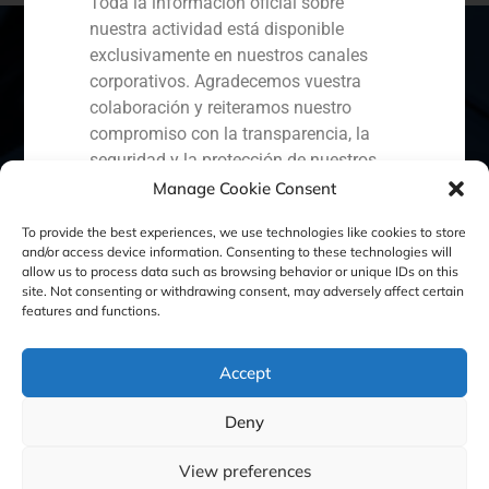
Toda la información oficial sobre
nuestra actividad está disponible
exclusivamente en nuestros canales
corporativos. Agradecemos vuestra
colaboración y reiteramos nuestro
España
Portugal
Colombia
México
compromiso con la transparencia, la
Ecuador
Perú
Chile
China
seguridad y la protección de nuestros
clientes.
Manage Cookie Consent
Oriente Medio
Capital Markets AV SA
To provide the best experiences, we use technologies like cookies to store
and/or access device information. Consenting to these technologies will
GBS Finance
allow us to process data such as browsing behavior or unique IDs on this
site. Not consenting or withdrawing consent, may adversely affect certain
Política de Cookies
Política de Privacidad
features and functions.
Aviso Legal
Accept
Deny
GBS Finance ©2023
View preferences