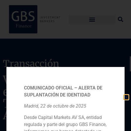
Transacción
Valoración de la
empresa Computer
COMUNICADO OFICIAL – ALERTA DE
SUPLANTACIÓN DE IDENTIDAD
Technology
Madrid, 22 de octubre de 2025
Associates
Desde Capital Markets AV SA, entidad
regulada y parte del grupo GBS Finance,