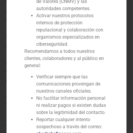
de Valores (CNMV) y las
autoridades competentes.
N/D
Activar nuestros protocolos
Cliente:
internos de protección
reputacional y colaboración con
Computer Technology Associates
organismos especializados en
ciberseguridad.
Servicio / Sector
Recomendamos a todos nuestros
clientes, colaboradores y al público en
Corporate Finance
,
TMT (Telecomunicaciones, Medios
general:
de Comunicación y Tecnología)
Verificar siempre que las
Descripción
comunicaciones provengan de
nuestros canales oficiales.
GBS Finance actuó como asesor financiero en la
No facilitar información personal
valoración de la empresa Computer Technology
ni realizar pagos si existen dudas
Associates (CTA), que es una empresa que presta
sobre la legitimidad del contacto.
servicios de tecnología de la información a clientes
Reportar cualquier intento
gubernamentales y comerciales.
sospechoso a través del correo: