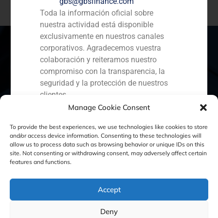
gbs@gbsfinance.com
Toda la información oficial sobre
nuestra actividad está disponible
exclusivamente en nuestros canales
corporativos. Agradecemos vuestra
colaboración y reiteramos nuestro
compromiso con la transparencia, la
España
Portugal
Colombia
México
seguridad y la protección de nuestros
Ecuador
Perú
Chile
China
clientes.
Manage Cookie Consent
Capital Markets AV SA
Oriente Medio
GBS Finance
To provide the best experiences, we use technologies like cookies to store
and/or access device information. Consenting to these technologies will
allow us to process data such as browsing behavior or unique IDs on this
site. Not consenting or withdrawing consent, may adversely affect certain
Política de Cookies
Política de Privacidad
features and functions.
Aviso Legal
Accept
Deny
GBS Finance ©2023