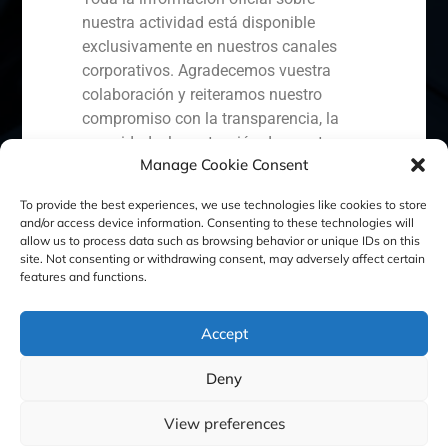
nuestra actividad está disponible
exclusivamente en nuestros canales
corporativos. Agradecemos vuestra
España
Portugal
Colombia
México
colaboración y reiteramos nuestro
compromiso con la transparencia, la
Ecuador
Perú
Chile
China
seguridad y la protección de nuestros
Manage Cookie Consent
clientes.
Oriente Medio
Capital Markets AV SA
To provide the best experiences, we use technologies like cookies to store
and/or access device information. Consenting to these technologies will
GBS Finance
allow us to process data such as browsing behavior or unique IDs on this
site. Not consenting or withdrawing consent, may adversely affect certain
Política de Cookies
Política de Privacidad
features and functions.
Aviso Legal
Accept
Deny
GBS Finance ©2023
View preferences