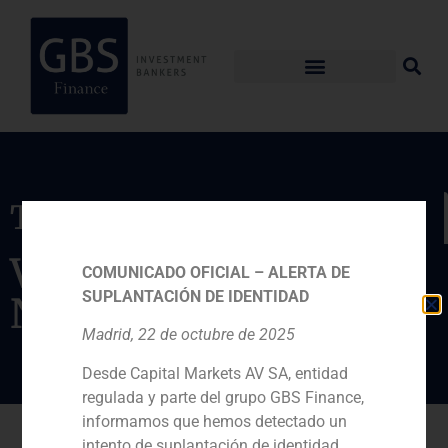
Transacción
Valoración de su filial
COMUNICADO OFICIAL – ALERTA DE
SUPLANTACIÓN DE IDENTIDAD
Nueva Nuinsa, S.A.
Madrid, 22 de octubre de 2025
Desde Capital Markets AV SA, entidad
regulada y parte del grupo GBS Finance,
informamos que hemos detectado un
intento de suplantación de identidad