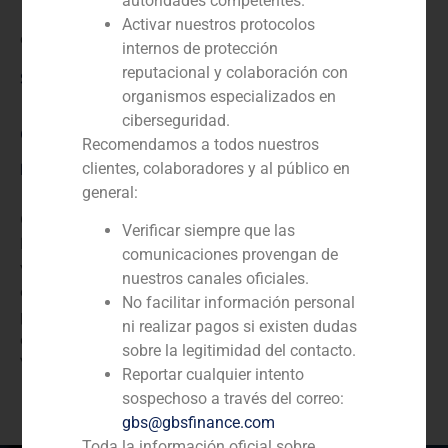
autoridades competentes.
Activar nuestros protocolos
endesa
internos de protección
reputacional y colaboración con
Servicio / Sector
organismos especializados en
ciberseguridad.
Corporate Finance
,
Energía
Recomendamos a todos nuestros
Descripción
clientes, colaboradores y al público en
general:
GBS Finance ha actuado como asesor financiero de
Verificar siempre que las
Endesa SA, el grupo eléctrico español cotizado, en la
comunicaciones provengan de
valoración de su filial Nueva Nuinsa S.A., la empresa
nuestros canales oficiales.
española de servicios e inmobiliaria. Nuinsa se vendió
No facilitar información personal
posteriormente a Valoriza Gestion S.A., proveedor
ni realizar pagos si existen dudas
español de servicios de construcción y filial de Sacyr
sobre la legitimidad del contacto.
Vallehermoso.
Reportar cualquier intento
sospechoso a través del correo:
gbs@gbsfinance.com
Toda la información oficial sobre