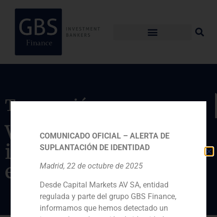
Transacción
Valoración
COMUNICADO OFICIAL – ALERTA DE
independiente de la
SUPLANTACIÓN DE IDENTIDAD
empresa
Madrid, 22 de octubre de 2025
Desde Capital Markets AV SA, entidad
regulada y parte del grupo GBS Finance,
informamos que hemos detectado un