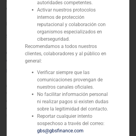
N/D
autoridades competentes.
Cliente:
Activar nuestros protocolos
internos de protección
hyc
reputacional y colaboración con
organismos especializados en
Servicio / Sector
ciberseguridad.
Recomendamos a todos nuestros
Corporate Finance
,
TMT (Telecomunicaciones, Medios
clientes, colaboradores y al público en
de Comunicación y Tecnología)
general:
Descripción
Verificar siempre que las
comunicaciones provengan de
GBS Finance actuó como asesor financiero en la
nuestros canales oficiales.
valoración independiente de la empresa española de
No facilitar información personal
consultoría e integración de sistemas de televisión
ni realizar pagos si existen dudas
digital de banda ancha HYC, propiedad del grupo
sobre la legitimidad del contacto.
sueco Telefonaktiebolaget LM Ericsson.
Reportar cualquier intento
sospechoso a través del correo:
gbs@gbsfinance.com