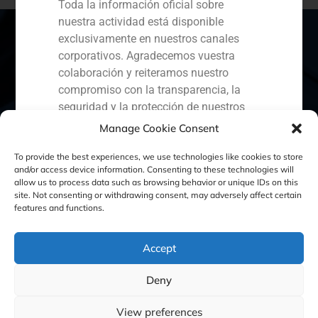
Toda la información oficial sobre
nuestra actividad está disponible
exclusivamente en nuestros canales
corporativos. Agradecemos vuestra
colaboración y reiteramos nuestro
España
Portugal
Colombia
México
compromiso con la transparencia, la
seguridad y la protección de nuestros
Ecuador
Perú
Chile
China
clientes.
Manage Cookie Consent
Oriente Medio
Capital Markets AV SA
To provide the best experiences, we use technologies like cookies to store
GBS Finance
and/or access device information. Consenting to these technologies will
allow us to process data such as browsing behavior or unique IDs on this
site. Not consenting or withdrawing consent, may adversely affect certain
Política de Cookies
Política de Privacidad
features and functions.
Aviso Legal
Accept
Deny
GBS Finance ©2023
View preferences