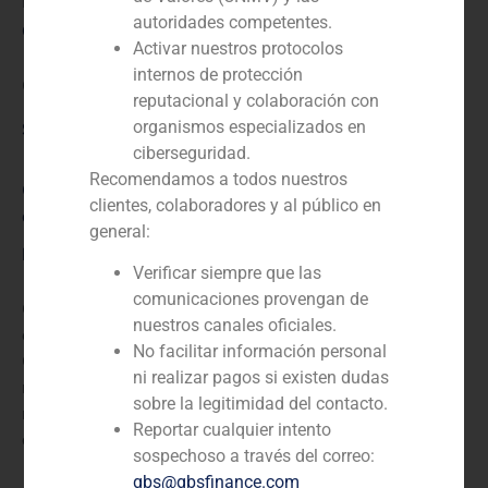
N/D
autoridades competentes.
Cliente:
Activar nuestros protocolos
internos de protección
Grupo Odeco
reputacional y colaboración con
organismos especializados en
Servicio / Sector
ciberseguridad.
Recomendamos a todos nuestros
Corporate Finance
,
TMT (Telecomunicaciones, Medios
clientes, colaboradores y al público en
de Comunicación y Tecnología)
general:
Descripción
Verificar siempre que las
comunicaciones provengan de
GBS Finance actuó como asesor financiero de Comelta
nuestros canales oficiales.
en la venta de la actividad de fabricación a ODECO.
No facilitar información personal
Odeco Electronica SA se fundó en 1987. La línea de
ni realizar pagos si existen dudas
negocio de la empresa incluye la distribución al por
sobre la legitimidad del contacto.
mayor de piezas electrónicas y equipos de
Reportar cualquier intento
comunicaciones electrónicas.
sospechoso a través del correo:
gbs@gbsfinance.com