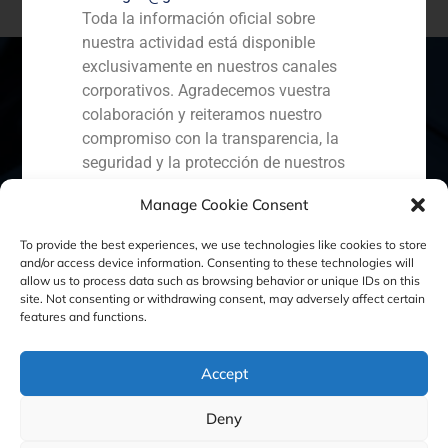
Toda la información oficial sobre
nuestra actividad está disponible
exclusivamente en nuestros canales
corporativos. Agradecemos vuestra
colaboración y reiteramos nuestro
España
Portugal
Colombia
México
compromiso con la transparencia, la
seguridad y la protección de nuestros
Ecuador
Perú
Chile
China
clientes.
Manage Cookie Consent
Oriente Medio
Capital Markets AV SA
To provide the best experiences, we use technologies like cookies to store
GBS Finance
and/or access device information. Consenting to these technologies will
allow us to process data such as browsing behavior or unique IDs on this
site. Not consenting or withdrawing consent, may adversely affect certain
Política de Cookies
Política de Privacidad
features and functions.
Aviso Legal
Accept
Deny
GBS Finance ©2023