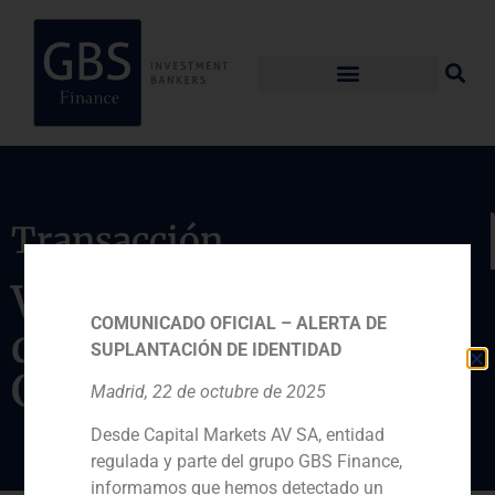
Transacción
Venta de la actividad
COMUNICADO OFICIAL – ALERTA DE
de fabricación al
SUPLANTACIÓN DE IDENTIDAD
Grupo Odeco
Madrid, 22 de octubre de 2025
Desde Capital Markets AV SA, entidad
regulada y parte del grupo GBS Finance,
informamos que hemos detectado un