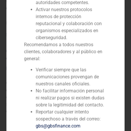
N/D
autoridades competentes.
Cliente:
Activar nuestros protocolos
internos de protección
Indra
reputacional y colaboración con
organismos especializados en
Servicio / Sector
ciberseguridad.
Recomendamos a todos nuestros
Corporate Finance
,
TMT (Telecomunicaciones, Medios
clientes, colaboradores y al público en
de Comunicación y Tecnología)
general:
Descripción
Verificar siempre que las
comunicaciones provengan de
GBS Finance actuó como asesor financiero en la venta
nuestros canales oficiales.
de la actividad de venta de entradas a Indra ,
No facilitar información personal
empresa española dedicada a la prestación de
ni realizar pagos si existen dudas
soluciones de tecnologías de la información y servicios
sobre la legitimidad del contacto.
de consultoría.
Reportar cualquier intento
sospechoso a través del correo:
gbs@gbsfinance.com