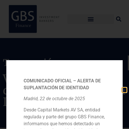
Transacción
Venta de la actividad
COMUNICADO OFICIAL – ALERTA DE
de venta de entradas a
SUPLANTACIÓN DE IDENTIDAD
Indra
Madrid, 22 de octubre de 2025
Desde Capital Markets AV SA, entidad
regulada y parte del grupo GBS Finance,
informamos que hemos detectado un