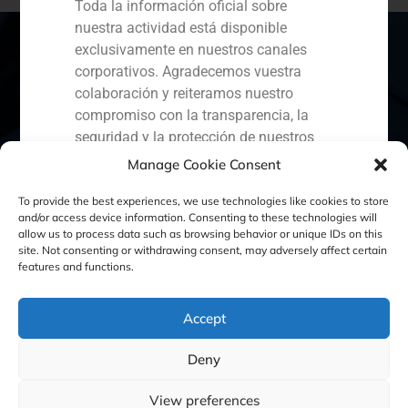
Toda la información oficial sobre
nuestra actividad está disponible
exclusivamente en nuestros canales
corporativos. Agradecemos vuestra
colaboración y reiteramos nuestro
España
Portugal
Colombia
México
compromiso con la transparencia, la
seguridad y la protección de nuestros
Ecuador
Perú
Chile
China
clientes.
Manage Cookie Consent
Oriente Medio
Capital Markets AV SA
To provide the best experiences, we use technologies like cookies to store
GBS Finance
and/or access device information. Consenting to these technologies will
allow us to process data such as browsing behavior or unique IDs on this
site. Not consenting or withdrawing consent, may adversely affect certain
Política de Cookies
Política de Privacidad
features and functions.
Aviso Legal
Accept
Deny
GBS Finance ©2023
View preferences