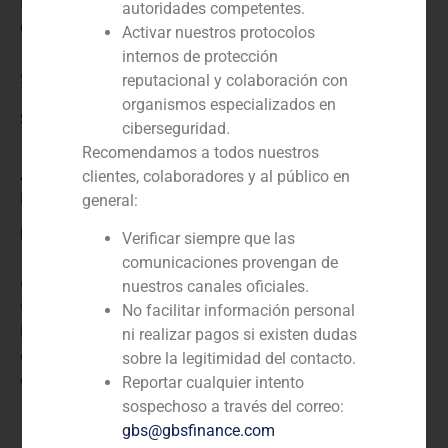
N/D
autoridades competentes.
Cliente:
Activar nuestros protocolos
internos de protección
Saint Louis Sucre
reputacional y colaboración con
organismos especializados en
Servicio / Sector
ciberseguridad.
Recomendamos a todos nuestros
Agroindustria, alimentación y bebidas
,
Corporate
clientes, colaboradores y al público en
Finance
general:
Descripción
Verificar siempre que las
comunicaciones provengan de
GBS Finance actuó como asesor financiero de la
nuestros canales oficiales.
tradicional marca española de refrescos La Casera en
No facilitar información personal
la venta de la compañía a Iberian Beverages Group,
ni realizar pagos si existen dudas
empresa que produce y distribuye productos de
sobre la legitimidad del contacto.
alimentación y refrescos.
Reportar cualquier intento
sospechoso a través del correo:
gbs@gbsfinance.com