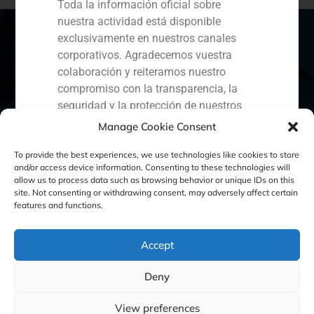
Toda la información oficial sobre
nuestra actividad está disponible
exclusivamente en nuestros canales
corporativos. Agradecemos vuestra
colaboración y reiteramos nuestro
España
Portugal
Colombia
México
compromiso con la transparencia, la
seguridad y la protección de nuestros
Ecuador
Perú
Chile
China
clientes.
Manage Cookie Consent
Oriente Medio
Capital Markets AV SA
To provide the best experiences, we use technologies like cookies to store
GBS Finance
and/or access device information. Consenting to these technologies will
allow us to process data such as browsing behavior or unique IDs on this
site. Not consenting or withdrawing consent, may adversely affect certain
Política de Cookies
Política de Privacidad
features and functions.
Aviso Legal
Accept
Deny
GBS Finance ©2023
View preferences