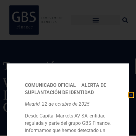
Transacción
Venta de la empresa a
COMUNICADO OFICIAL – ALERTA DE
Iberian Beverages
SUPLANTACIÓN DE IDENTIDAD
Group
Madrid, 22 de octubre de 2025
Desde Capital Markets AV SA, entidad
regulada y parte del grupo GBS Finance,
informamos que hemos detectado un