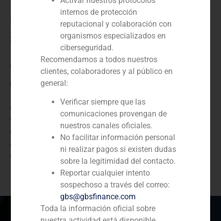
Activar nuestros protocolos
internos de protección
Mutuapesca
reputacional y colaboración con
organismos especializados en
Servicio / Sector
ciberseguridad.
Recomendamos a todos nuestros
Corporate Finance
,
Servicios empresariales/Educación
clientes, colaboradores y al público en
Descripción
general:
Verificar siempre que las
GBS Finance ha actuado como asesor financiero en la
comunicaciones provengan de
venta de Cesmar Seguros y Reaseguros, S.A., la
nuestros canales oficiales.
compañía de seguros española, a la aseguradora
No facilitar información personal
española Mutuapesca, por un importe de 5,1 millones
ni realizar pagos si existen dudas
de euros.
sobre la legitimidad del contacto.
Reportar cualquier intento
sospechoso a través del correo:
gbs@gbsfinance.com
Toda la información oficial sobre
nuestra actividad está disponible