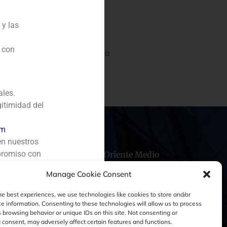
 y las
n con
dent Container Agency) en la
ales.
gitimidad del
om
en nuestros
promiso con
hile
China
Oriente Medio
Manage Cookie Consent
he best experiences, we use technologies like cookies to store and/or
e information. Consenting to these technologies will allow us to process
 browsing behavior or unique IDs on this site. Not consenting or
consent, may adversely affect certain features and functions.