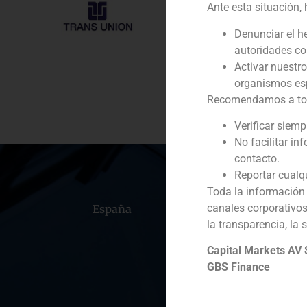
Cliente:
Ante esta situación,
Servicio / Sector
Denunciar el h
autoridades c
Descripción
Activar nuestr
organismos esp
Recomendamos a todos
Verificar siem
No facilitar in
contacto.
Reportar cualq
Toda la información 
canales corporativo
España
Portugal
Colomb
la transparencia, la 
Capital Markets AV
GBS Finance