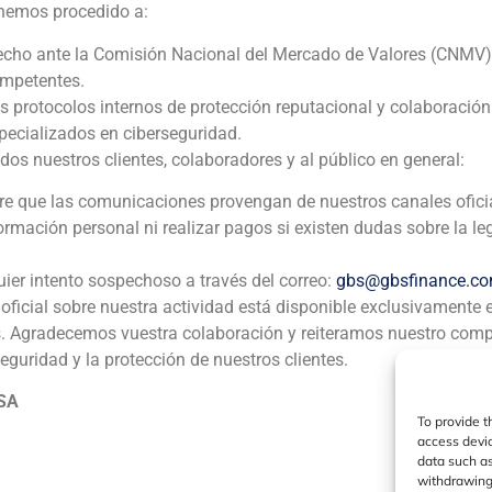
TransUnion
 hemos procedido a:
echo ante la Comisión Nacional del Mercado de Valores (CNMV)
Corporate Finance
,
Transporte y logística
ompetentes.
os protocolos internos de protección reputacional y colaboració
GBS Finance actuó como asesor financiero de ICA (Indepen
ecializados en ciberseguridad.
venta de la empresa TransUnion.
 nuestros clientes, colaboradores y al público en general:
pre que las comunicaciones provengan de nuestros canales ofici
formación personal ni realizar pagos si existen dudas sobre la le
uier intento sospechoso a través del correo:
gbs@gbsfinance.c
oficial sobre nuestra actividad está disponible exclusivamente 
s. Agradecemos vuestra colaboración y reiteramos nuestro com
ia
México
Ecuador
Perú
C
seguridad y la protección de nuestros clientes.
 SA
To provide t
Política de Cookies
Política de Privacidad
Aviso Legal
access devic
data such as
withdrawing 