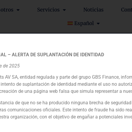
otros
Servicios
Noticias
Con
Español
AL – ALERTA DE SUPLANTACIÓN DE IDENTIDAD
la empresa a TransUnio
re de 2025
ts AV SA, entidad regulada y parte del grupo GBS Finance, inf
intento de suplantación de identidad mediante el uso no autori
creación de una página web falsa que simula representar a nues
tancia de que no se ha producido ninguna brecha de seguridad
Financial advisor to the seller
ras comunicaciones oficiales. Este intento de fraude ha sido rea
estra organización, con el objetivo de engañar a potenciales inv
N/D