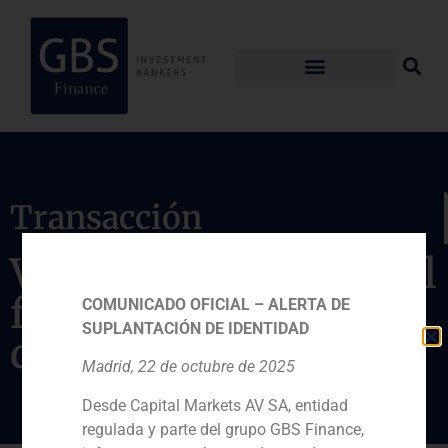
Transacción
Venta de la empresa al
fabricante de equipos
COMUNICADO OFICIAL – ALERTA DE
SUPLANTACIÓN DE IDENTIDAD
de medición Circutor
Madrid, 22 de octubre de 2025
Desde Capital Markets AV SA, entidad
regulada y parte del grupo GBS Finance,