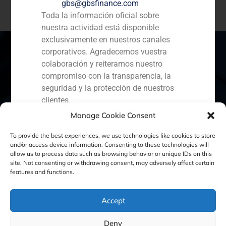
gbs@gbsfinance.com
Toda la información oficial sobre
nuestra actividad está disponible
exclusivamente en nuestros canales
corporativos. Agradecemos vuestra
colaboración y reiteramos nuestro
compromiso con la transparencia, la
España
Portugal
Colombia
México
seguridad y la protección de nuestros
clientes.
Ecuador
Perú
Chile
China
Manage Cookie Consent
Capital Markets AV SA
Oriente Medio
GBS Finance
To provide the best experiences, we use technologies like cookies to store
and/or access device information. Consenting to these technologies will
allow us to process data such as browsing behavior or unique IDs on this
site. Not consenting or withdrawing consent, may adversely affect certain
Política de Cookies
Política de Privacidad
features and functions.
Aviso Legal
Accept
Deny
GBS Finance ©2023