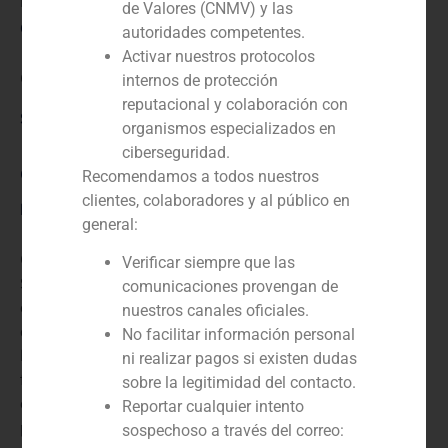
N/D
de Valores (CNMV) y las
Cliente:
autoridades competentes.
Activar nuestros protocolos
Circutor
internos de protección
reputacional y colaboración con
Servicio / Sector
organismos especializados en
ciberseguridad.
Corporate Finance
,
Industria
Recomendamos a todos nuestros
clientes, colaboradores y al público en
Descripción
general:
GBS Finance ha actuado como asesor financiero de
Verificar siempre que las
SACI, una de las principales empresas europeas
comunicaciones provengan de
centradas en el diseño, fabricación y comercialización
nuestros canales oficiales.
de dispositivos orientados al Control y Eficiencia
No facilitar información personal
Energética Eléctrica, en la venta de la compañía al
ni realizar pagos si existen dudas
fabricante de equipos de medida CIRCUTOR, empresa
sobre la legitimidad del contacto.
especializada en el diseño y fabricación de equipos
Reportar cualquier intento
para la mejora de la eficiencia energética.
sospechoso a través del correo: