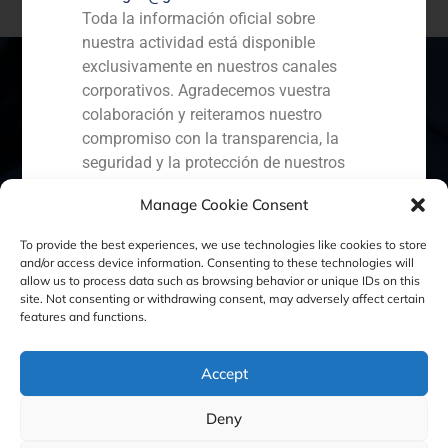
Toda la información oficial sobre
nuestra actividad está disponible
exclusivamente en nuestros canales
corporativos. Agradecemos vuestra
colaboración y reiteramos nuestro
España
Portugal
Colombia
México
compromiso con la transparencia, la
seguridad y la protección de nuestros
Ecuador
Perú
Chile
China
clientes.
Manage Cookie Consent
Oriente Medio
Capital Markets AV SA
To provide the best experiences, we use technologies like cookies to store
GBS Finance
and/or access device information. Consenting to these technologies will
allow us to process data such as browsing behavior or unique IDs on this
site. Not consenting or withdrawing consent, may adversely affect certain
Política de Cookies
Política de Privacidad
features and functions.
Aviso Legal
Accept
Deny
GBS Finance ©2023