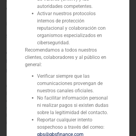
N/D
autoridades competentes.
Cliente:
Activar nuestros protocolos
internos de protección
Blackstone
reputacional y colaboración con
organismos especializados en
Servicio / Sector
ciberseguridad.
Recomendamos a todos nuestros
Corporate Finance
,
Inmobiliario (residencial, comercial,
clientes, colaboradores y al público en
parques logísticos, industria)
general:
Descripción
Verificar siempre que las
comunicaciones provengan de
GBS Finance actuó como asesor financiero de
nuestros canales oficiales.
Blackstone, la multinacional estadounidense de
No facilitar información personal
capital riesgo, gestión alternativa de activos y
ni realizar pagos si existen dudas
servicios financieros, en la adquisición de un edificio en
sobre la legitimidad del contacto.
Lisboa a la sociedad alemana de inversión
Reportar cualquier intento
inmobiliaria Deka Inmobilien.
sospechoso a través del correo:
gbs@gbsfinance.com