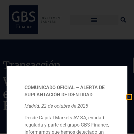
Transacción
Venta de un edificio
COMUNICADO OFICIAL – ALERTA DE
en Lisboa a
SUPLANTACIÓN DE IDENTIDAD
Blackstone
Madrid, 22 de octubre de 2025
Desde Capital Markets AV SA, entidad
regulada y parte del grupo GBS Finance,
informamos que hemos detectado un