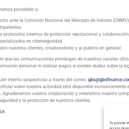
Ola Internet
 hemos procedido a:
Corporate Finance
,
TMT (Telecomunicaciones, Medios de C
echo ante la Comisión Nacional del Mercado de Valores (CNMV)
ompetentes.
GBS Finance actuó como asesor financiero de IP6, empres
os protocolos internos de protección reputacional y colaboració
Internet y especializada en el desarrollo de soluciones de 
ecializados en ciberseguridad.
consultoría y mantenimiento, en la venta de una participac
 nuestros clientes, colaboradores y al público en general:
dedicada a la prestación de servicios de telecomunicacione
pre que las comunicaciones provengan de nuestros canales ofici
formación personal ni realizar pagos si existen dudas sobre la le
uier intento sospechoso a través del correo:
gbs@gbsfinance.c
oficial sobre nuestra actividad está disponible exclusivamente 
s. Agradecemos vuestra colaboración y reiteramos nuestro com
seguridad y la protección de nuestros clientes.
ia
México
Ecuador
Perú
C
 SA
To provide t
Política de Cookies
Política de Privacidad
Aviso Legal
access devic