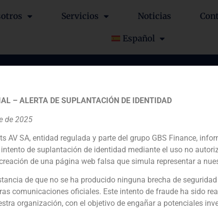
otros
Servicios
Noticias
Con
Español
na participación a Ola I
AL – ALERTA DE SUPLANTACIÓN DE IDENTIDAD
re de 2025
ts AV SA, entidad regulada y parte del grupo GBS Finance, inf
intento de suplantación de identidad mediante el uso no autori
creación de una página web falsa que simula representar a nues
Financial advisor to the seller
tancia de que no se ha producido ninguna brecha de seguridad
ras comunicaciones oficiales. Este intento de fraude ha sido rea
N/D
estra organización, con el objetivo de engañar a potenciales inv