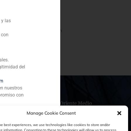
omunicación y Tecnología)
 y las
a dedicada a la seguridad en
n con
seguridad perimetral,
ión a Ola Internet, empresa
s sobre IP.
ales.
gitimidad del
om
en nuestros
promiso con
hile
China
Oriente Medio
Manage Cookie Consent
he best experiences, we use technologies like cookies to store and/or
e information. Consenting to these technologies will allow us to process