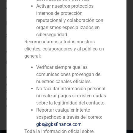
N/D
Activar nuestros protocolos
Cliente:
internos de protección
reputacional y colaboración con
Prosegur
organismos especializados en
ciberseguridad.
Servicio / Sector
Recomendamos a todos nuestros
clientes, colaboradores y al público en
Corporate Finance
,
Servicios empresariales/Educación
general:
Descripción
Verificar siempre que las
comunicaciones provengan de
GBS Finance actuó como asesor financiero de la
nuestros canales oficiales.
empresa dedicada a los servicios digitales Grupo
No facilitar información personal
Sagital, en la venta de una participación a Prosegur,
ni realizar pagos si existen dudas
empresa dedicada a la instalación y mantenimiento
sobre la legitimidad del contacto.
de alarmas.
Reportar cualquier intento
sospechoso a través del correo:
gbs@gbsfinance.com
Toda la información oficial sobre