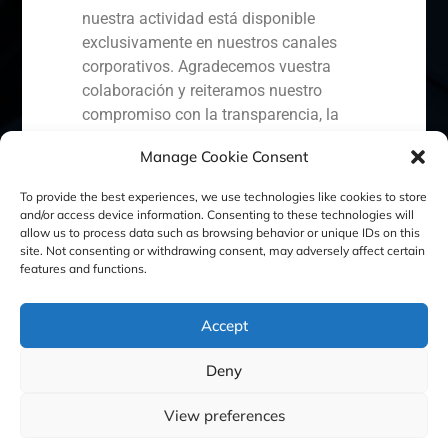
nuestra actividad está disponible
exclusivamente en nuestros canales
corporativos. Agradecemos vuestra
España
Portugal
Colombia
México
colaboración y reiteramos nuestro
compromiso con la transparencia, la
Ecuador
Perú
Chile
China
seguridad y la protección de nuestros
Manage Cookie Consent
clientes.
Oriente Medio
To provide the best experiences, we use technologies like cookies to store
Capital Markets AV SA
and/or access device information. Consenting to these technologies will
GBS Finance
allow us to process data such as browsing behavior or unique IDs on this
site. Not consenting or withdrawing consent, may adversely affect certain
Política de Cookies
Política de Privacidad
features and functions.
Aviso Legal
Accept
Deny
GBS Finance ©2023
View preferences