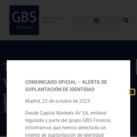
Transacción
Venta de una
COMUNICADO OFICIAL – ALERTA DE
SUPLANTACIÓN DE IDENTIDAD
participación a
Madrid, 22 de octubre de 2025
Prosegur
Desde Capital Markets AV SA, entidad
regulada y parte del grupo GBS Finance,
informamos que hemos detectado un
intento de suplantación de identidad