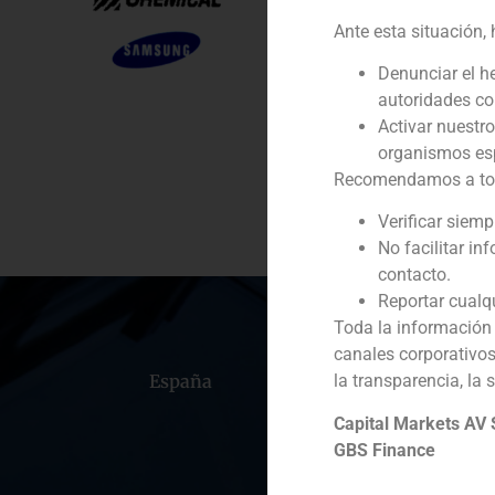
Ante esta situación,
Cliente:
Denunciar el h
Servicio / Sector
autoridades c
Activar nuestr
Descripción
organismos esp
Recomendamos a todos
Verificar siem
No facilitar in
contacto.
Reportar cualq
Toda la información 
canales corporativo
España
Portugal
Colomb
la transparencia, la 
Capital Markets AV
GBS Finance