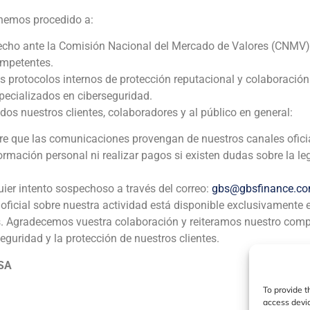
 hemos procedido a:
Chemical
echo ante la Comisión Nacional del Mercado de Valores (CNMV)
ompetentes.
Corporate Finance
,
TMT (Telecomunicaciones, Medios de C
os protocolos internos de protección reputacional y colaboració
ecializados en ciberseguridad.
GBS Finanzas actuó como asesor financiero en la venta del 
 nuestros clientes, colaboradores y al público en general:
Telefónica Internacional, SA a SAMSUMG – Asesor financie
pre que las comunicaciones provengan de nuestros canales ofici
formación personal ni realizar pagos si existen dudas sobre la le
uier intento sospechoso a través del correo:
gbs@gbsfinance.c
oficial sobre nuestra actividad está disponible exclusivamente 
s. Agradecemos vuestra colaboración y reiteramos nuestro com
ia
México
Ecuador
Perú
C
seguridad y la protección de nuestros clientes.
 SA
To provide t
Política de Cookies
Política de Privacidad
Aviso Legal
access devic