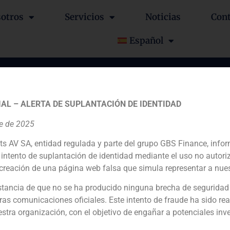
otros
Servicios
Noticias
Con
Español
5% de Entel, filial de T
AL – ALERTA DE SUPLANTACIÓN DE IDENTIDAD
onal, SA a Samsung
re de 2025
ts AV SA, entidad regulada y parte del grupo GBS Finance, inf
intento de suplantación de identidad mediante el uso no autori
creación de una página web falsa que simula representar a nues
tancia de que no se ha producido ninguna brecha de seguridad
ras comunicaciones oficiales. Este intento de fraude ha sido rea
Financial advisor
estra organización, con el objetivo de engañar a potenciales inv
N/D