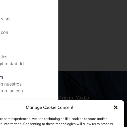
 y las
omunicación y Tecnología)
n con
15% de Entel, filial de
ro del vendedor.
ales.
gitimidad del
om
en nuestros
promiso con
hile
China
Oriente Medio
Manage Cookie Consent
he best experiences, we use technologies like cookies to store and/or
e information. Consenting to these technologies will allow us to process