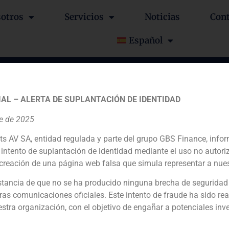
otros
Servicios
Noticias
Con
Español
51% del banco a Banque
AL – ALERTA DE SUPLANTACIÓN DE IDENTIDAD
re de 2025
ts AV SA, entidad regulada y parte del grupo GBS Finance, inf
intento de suplantación de identidad mediante el uso no autori
creación de una página web falsa que simula representar a nues
tancia de que no se ha producido ninguna brecha de seguridad
Financial advisor to the seller
ras comunicaciones oficiales. Este intento de fraude ha sido rea
estra organización, con el objetivo de engañar a potenciales inv
N/D