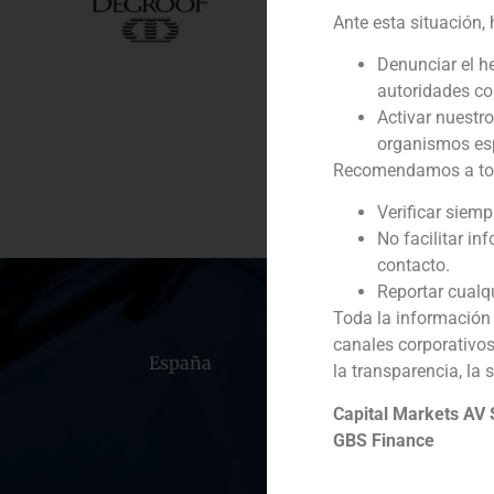
Cliente:
Ante esta situación,
Servicio / Sector
Denunciar el h
autoridades c
Descripción
Activar nuestr
organismos esp
Recomendamos a todos
Verificar siem
No facilitar in
contacto.
Reportar cualq
Toda la información 
canales corporativo
España
Portugal
Colomb
la transparencia, la 
Capital Markets AV
GBS Finance