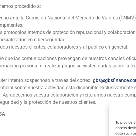
Banque Degroof
 hemos procedido a:
Corporate Finance
,
Instituciones financieras
echo ante la Comisión Nacional del Mercado de Valores (CNMV)
ompetentes.
GBS Finance actuó como asesor financiero de la entidad c
os protocolos internos de protección reputacional y colaboració
grupo de empresas familiares, Privat Bank, en la venta d
ecializados en ciberseguridad.
Degroof, por una contraprestación de unos 24 millones de 
 nuestros clientes, colaboradores y al público en general:
pre que las comunicaciones provengan de nuestros canales ofici
formación personal ni realizar pagos si existen dudas sobre la le
uier intento sospechoso a través del correo:
gbs@gbsfinance.c
oficial sobre nuestra actividad está disponible exclusivamente 
s. Agradecemos vuestra colaboración y reiteramos nuestro com
ia
México
Ecuador
Perú
C
seguridad y la protección de nuestros clientes.
 SA
To provide t
Política de Cookies
Política de Privacidad
Aviso Legal
access devic
data such as