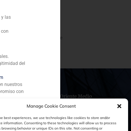
 y las
atalana propiedad de un
n con
el 51% al banco belga Banque
euros.
ales.
gitimidad del
om
en nuestros
promiso con
hile
China
Oriente Medio
Manage Cookie Consent
he best experiences, we use technologies like cookies to store and/or
e information. Consenting to these technologies will allow us to process
 browsing behavior or unique IDs on this site. Not consenting or