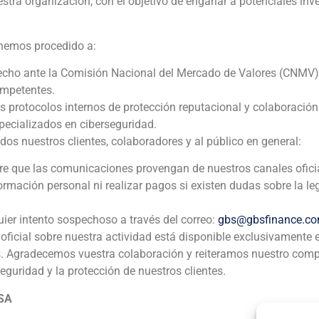
estra organización, con el objetivo de engañar a potenciales inv
Aritex
 hemos procedido a:
Corporate Finance
,
Industria
echo ante la Comisión Nacional del Mercado de Valores (CNMV)
ompetentes.
GBS Finance ha actuado como asesor financiero en la vent
os protocolos internos de protección reputacional y colaboració
componentes Aritex al grupo austriaco VA Tech. Aritex desa
ecializados en ciberseguridad.
líneas de producción y montaje para los principales fabric
 nuestros clientes, colaboradores y al público en general:
sectores aeronáutico y del automóvil, como EADS, Airbus
pre que las comunicaciones provengan de nuestros canales ofici
Volkswagen, SEAT, Audi o Mercedes-Benz.
formación personal ni realizar pagos si existen dudas sobre la le
uier intento sospechoso a través del correo:
gbs@gbsfinance.c
oficial sobre nuestra actividad está disponible exclusivamente 
s. Agradecemos vuestra colaboración y reiteramos nuestro com
seguridad y la protección de nuestros clientes.
ia
México
Ecuador
Perú
C
 SA