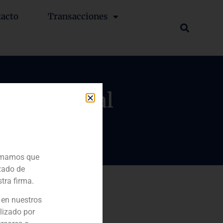
tacto
Transacciones
es Aritex al
ormamos que
zado de
tra firma.
 en nuestros
lizado por