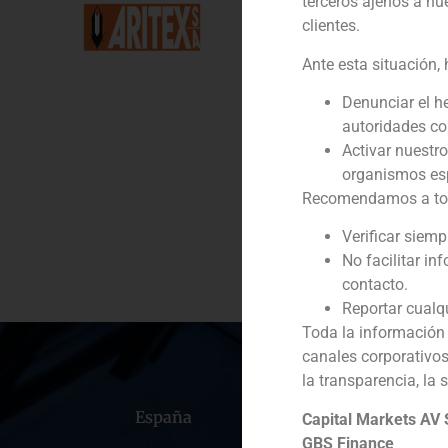
terceros ajenos a nu
clientes.
Cliente:
Ante esta situación,
Servicio / Sector
Denunciar el h
autoridades c
Descripción
Activar nuestr
organismos esp
Recomendamos a todos
Verificar siem
No facilitar in
contacto.
Reportar cualq
Toda la información 
canales corporativo
la transparencia, la 
España
Portugal
Colomb
Capital Markets AV
GBS Finance