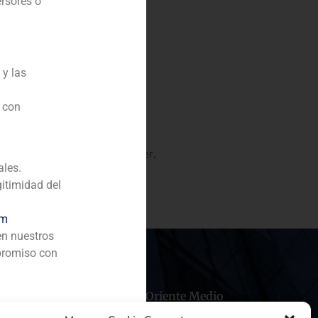
ersores o
 y las
a del fabricante de
n con
rrolla, fabrica e instala
antes mundiales de los
, Bombardier, Comac, Embraer,
ales.
gitimidad del
om
en nuestros
promiso con
hile
China
Oriente Medio