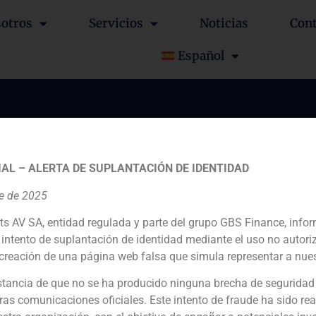
otros
Servicios
Noticias
Con
Español
fabricante de component
riaco VA Tech
AL – ALERTA DE SUPLANTACIÓN DE IDENTIDAD
re de 2025
ts AV SA, entidad regulada y parte del grupo GBS Finance, inf
intento de suplantación de identidad mediante el uso no autori
creación de una página web falsa que simula representar a nues
tancia de que no se ha producido ninguna brecha de seguridad
Financial advisor to the seller
ras comunicaciones oficiales. Este intento de fraude ha sido rea
N/D