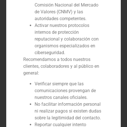
Comisión Nacional del Mercado
GBS Finance actuó como asesor
de Valores (CNMV) y las
financiero de Coordinadora en la
autoridades competentes.
adquisición de los activos comerciales y
contratos de Sendex
Activar nuestros protocolos
internos de protección
reputacional y colaboración con
organismos especializados en
ciberseguridad.
Recomendamos a todos nuestros
clientes, colaboradores y al público en
general:
Verificar siempre que las
comunicaciones provengan de
nuestros canales oficiales.
No facilitar información personal
ni realizar pagos si existen dudas
sobre la legitimidad del contacto.
Reportar cualquier intento