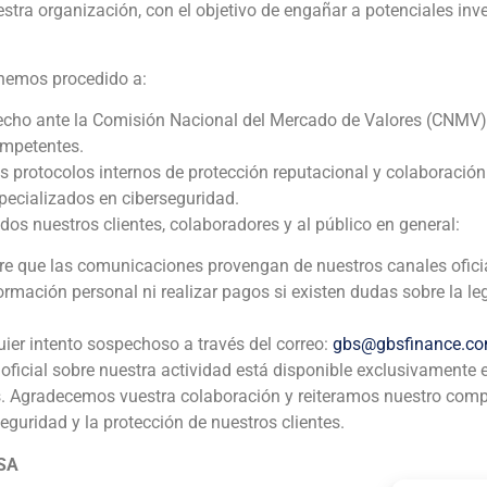
estra organización, con el objetivo de engañar a potenciales inv
N/D
 hemos procedido a:
Grupo Ebro Puleva
echo ante la Comisión Nacional del Mercado de Valores (CNMV)
Agroindustria, alimentación y bebidas
,
Corporate Finance
ompetentes.
os protocolos internos de protección reputacional y colaboració
ecializados en ciberseguridad.
GBS Finanzas actuó como asesor financiero del Grupo Ebr
 nuestros clientes, colaboradores y al público en general:
de azúcar, productos lácteos y arroz, en la adquisición del
empresa procesadora y distribuidora de arroz de marca y
pre que las comunicaciones provengan de nuestros canales ofici
que cotiza en el NASDAQ.
formación personal ni realizar pagos si existen dudas sobre la le
uier intento sospechoso a través del correo:
gbs@gbsfinance.c
oficial sobre nuestra actividad está disponible exclusivamente 
s. Agradecemos vuestra colaboración y reiteramos nuestro com
seguridad y la protección de nuestros clientes.
 SA
ia
México
Ecuador
Perú
C