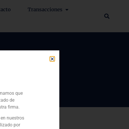
tacto
Transacciones
ica de
sa
ormamos que
zado de
tra firma.
 en nuestros
lizado por