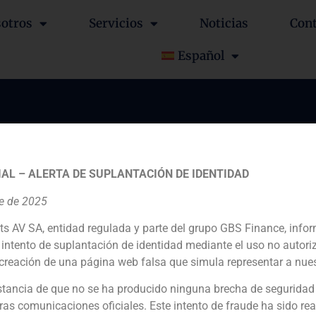
otros
Servicios
Noticias
Con
Español
n mediante oferta públ
n del 100% de la empre
AL – ALERTA DE SUPLANTACIÓN DE IDENTIDAD
dense Riviana.
re de 2025
ts AV SA, entidad regulada y parte del grupo GBS Finance, inf
intento de suplantación de identidad mediante el uso no autori
creación de una página web falsa que simula representar a nues
tancia de que no se ha producido ninguna brecha de seguridad
ras comunicaciones oficiales. Este intento de fraude ha sido rea
Financial advisor