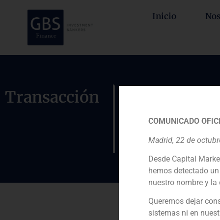
Inicio
Nos
Adquisició
Transacción
adquisició
COMUNICADO OFICI
estadouni
Madrid, 22 de octub
Desde Capital Marke
hemos detectado un 
nuestro nombre y la 
Queremos dejar cons
sistemas ni en nuest
Rol: