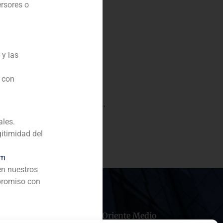
ersores o
 y las
n con
o Puleva, proveedor español
 100% de Riviana Foods, Inc.,
 de marca blanca en EE.UU.
ales.
gitimidad del
om
en nuestros
promiso con
hile
China
Oriente Medio