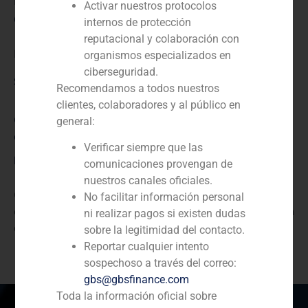
N/D
Activar nuestros protocolos
Cliente:
internos de protección
reputacional y colaboración con
Brience
organismos especializados en
ciberseguridad.
Servicio / Sector
Recomendamos a todos nuestros
clientes, colaboradores y al público en
Corporate Finance
,
TMT (Telecomunicaciones, Medios
general:
de Comunicación y Tecnología)
Verificar siempre que las
Descripción
comunicaciones provengan de
nuestros canales oficiales.
GBS Finance actuó como asesor financiero de Brience,
No facilitar información personal
empresa dedicada a la biotecnología, en la ampliación
ni realizar pagos si existen dudas
de capital para la entrada de nuevos inversores.
sobre la legitimidad del contacto.
Reportar cualquier intento
sospechoso a través del correo:
gbs@gbsfinance.com
Toda la información oficial sobre