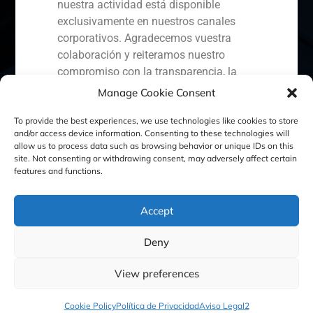
nuestra actividad está disponible
exclusivamente en nuestros canales
corporativos. Agradecemos vuestra
España
Portugal
Colombia
México
colaboración y reiteramos nuestro
compromiso con la transparencia, la
Ecuador
Perú
Chile
China
seguridad y la protección de nuestros
Manage Cookie Consent
clientes.
Oriente Medio
To provide the best experiences, we use technologies like cookies to store
Capital Markets AV SA
and/or access device information. Consenting to these technologies will
allow us to process data such as browsing behavior or unique IDs on this
GBS Finance
site. Not consenting or withdrawing consent, may adversely affect certain
Política de Cookies
Política de Privacidad
features and functions.
Aviso Legal
Accept
Deny
GBS Finance ©2023
View preferences
Cookie Policy
Política de Privacidad
Aviso Legal2