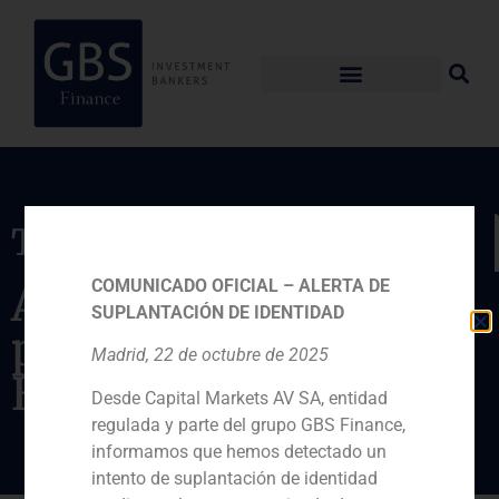
Transacción
COMUNICADO OFICIAL – ALERTA DE
Ampliación de capital
SUPLANTACIÓN DE IDENTIDAD
para la entrada de
Madrid, 22 de octubre de 2025
Brience
Desde Capital Markets AV SA, entidad
regulada y parte del grupo GBS Finance,
informamos que hemos detectado un
intento de suplantación de identidad