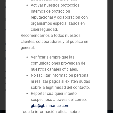
N/D
Activar nuestros protocolos
Cliente:
internos de protección
reputacional y colaboración con
Indra SSI
organismos especializados en
ciberseguridad.
Servicio / Sector
Recomendamos a todos nuestros
clientes, colaboradores y al público en
Corporate Finance
,
TMT (Telecomunicaciones, Medios
general:
de Comunicación y Tecnología)
Verificar siempre que las
Descripción
comunicaciones provengan de
nuestros canales oficiales.
GBS Finance actuó como asesor financiero en una
No facilitar información personal
compraventa recíproca de acciones en la que Indra
ni realizar pagos si existen dudas
vende a Telefónica el 9,4% que tiene en Amper, S.A, y
sobre la legitimidad del contacto.
adquiere el 36,56% que Telefónica tiene en Indra SSI.
Reportar cualquier intento
sospechoso a través del correo:
gbs@gbsfinance.com
Toda la información oficial sobre