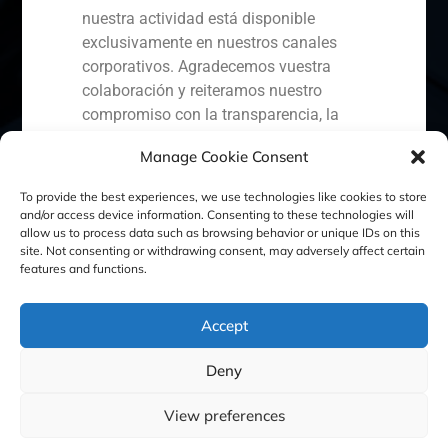
nuestra actividad está disponible
exclusivamente en nuestros canales
corporativos. Agradecemos vuestra
España
Portugal
Colombia
México
colaboración y reiteramos nuestro
compromiso con la transparencia, la
Ecuador
Perú
Chile
China
seguridad y la protección de nuestros
Manage Cookie Consent
clientes.
Oriente Medio
To provide the best experiences, we use technologies like cookies to store
Capital Markets AV SA
and/or access device information. Consenting to these technologies will
GBS Finance
allow us to process data such as browsing behavior or unique IDs on this
site. Not consenting or withdrawing consent, may adversely affect certain
Política de Cookies
Política de Privacidad
features and functions.
Aviso Legal
Accept
Deny
GBS Finance ©2023
View preferences