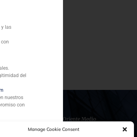
 y las
n con
adquisición de Ambconsult,
ólidos.
ales.
gitimidad del
om
en nuestros
promiso con
hile
China
Oriente Medio
Manage Cookie Consent