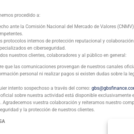
Quadrante Group
 hemos procedido a:
echo ante la Comisión Nacional del Mercado de Valores (CNMV)
Corporate Finance
,
Industria
ompetentes.
os protocolos internos de protección reputacional y colaboració
GBS Finance asesora al Grupo Portugués Quadrante en la 
ecializados en ciberseguridad.
una empresa brasileña dedicada a la gestión de residuos s
 nuestros clientes, colaboradores y al público en general:
Ver enlace
pre que las comunicaciones provengan de nuestros canales ofici
formación personal ni realizar pagos si existen dudas sobre la le
uier intento sospechoso a través del correo:
gbs@gbsfinance.c
oficial sobre nuestra actividad está disponible exclusivamente 
s. Agradecemos vuestra colaboración y reiteramos nuestro com
seguridad y la protección de nuestros clientes.
ia
México
Ecuador
Perú
C
 SA