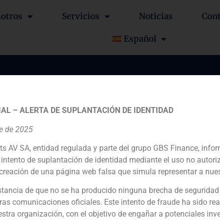
otros
Servicios
Noticias
Con
Español
ce asesora al Grupo Po
AL – ALERTA DE SUPLANTACIÓN DE IDENTIDAD
 en la adquisición de 
re de 2025
ts AV SA, entidad regulada y parte del grupo GBS Finance, inf
intento de suplantación de identidad mediante el uso no autori
creación de una página web falsa que simula representar a nues
tancia de que no se ha producido ninguna brecha de seguridad
Asesor financiero del comprador
ras comunicaciones oficiales. Este intento de fraude ha sido rea
estra organización, con el objetivo de engañar a potenciales inv
2023