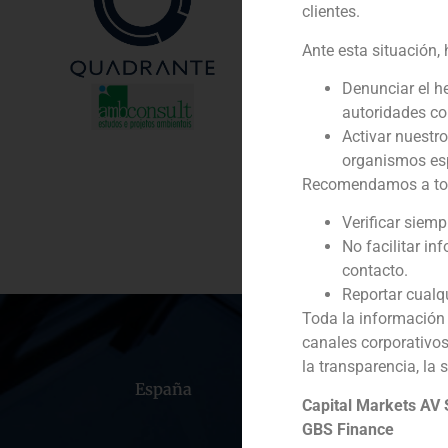
clientes.
Cliente:
Ante esta situación,
Servicio / Sector
Denunciar el h
autoridades c
Descripción
Activar nuestr
organismos esp
Recomendamos a todos
Enlace
Verificar siem
No facilitar in
contacto.
Reportar cualq
Toda la información 
canales corporativo
la transparencia, la 
España
Portugal
Colomb
Capital Markets AV
GBS Finance