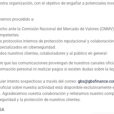
estra organización, con el objetivo de engañar a potenciales inv
Asesor financiero
 hemos procedido a:
N/D
echo ante la Comisión Nacional del Mercado de Valores (CNMV)
ompetentes.
os protocolos internos de protección reputacional y colaboració
Corporate Finance
,
Industria
ecializados en ciberseguridad.
 nuestros clientes, colaboradores y al público en general:
pre que las comunicaciones provengan de nuestros canales ofici
Ver enlace
formación personal ni realizar pagos si existen dudas sobre la le
uier intento sospechoso a través del correo:
gbs@gbsfinance.c
oficial sobre nuestra actividad está disponible exclusivamente 
s. Agradecemos vuestra colaboración y reiteramos nuestro com
seguridad y la protección de nuestros clientes.
 SA
ia
México
Ecuador
Perú
C