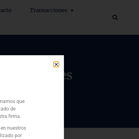
tacto
Transacciones
el 51% de
a de tanques
bal
ormamos que
zado de
tra firma.
 en nuestros
lizado por