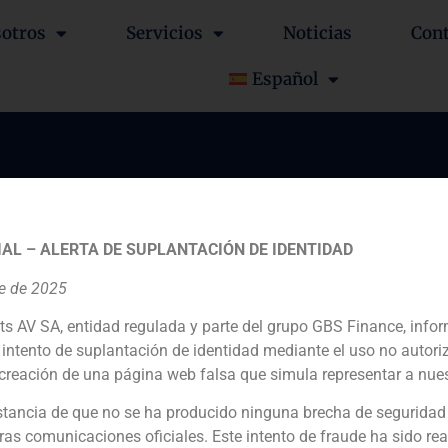
otros
Servicios
Noticias
Con
Español
e asesora en la venta d
íder europeo en limpiez
AL – ALERTA DE SUPLANTACIÓN DE IDENTIDAD
ctor petroquímico, a Glo
re de 2025
ts AV SA, entidad regulada y parte del grupo GBS Finance, inf
intento de suplantación de identidad mediante el uso no autori
creación de una página web falsa que simula representar a nues
tancia de que no se ha producido ninguna brecha de seguridad
ras comunicaciones oficiales. Este intento de fraude ha sido rea