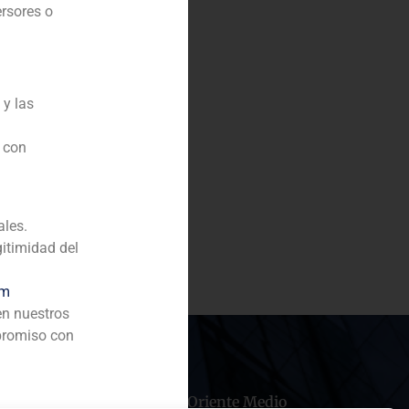
ersores o
 y las
n con
ales.
gitimidad del
om
en nuestros
promiso con
hile
China
Oriente Medio