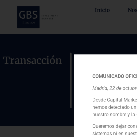
Inicio
Nos
GBS Financ
Transacción
Tankiac, l
COMUNICADO OFICI
para el se
Madrid, 22 de octub
Dominion
Desde Capital Marke
hemos detectado un 
nuestro nombre y la 
Queremos dejar cons
sistemas ni en nuest