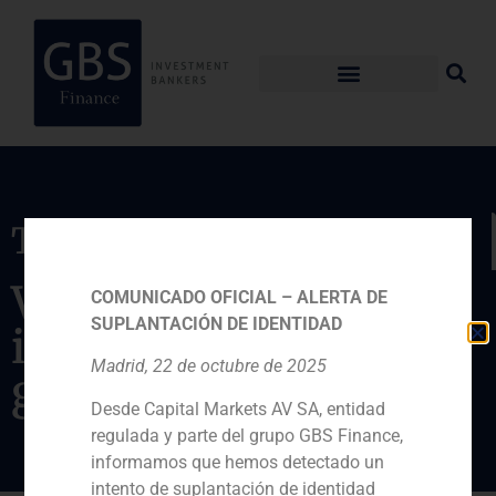
Transacción
Valoración
COMUNICADO OFICIAL – ALERTA DE
SUPLANTACIÓN DE IDENTIDAD
independiente del
Madrid, 22 de octubre de 2025
grupo
Desde Capital Markets AV SA, entidad
regulada y parte del grupo GBS Finance,
informamos que hemos detectado un
intento de suplantación de identidad