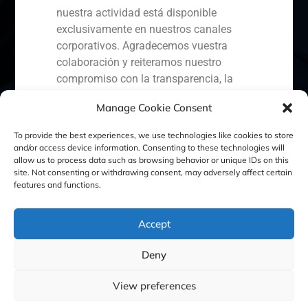
nuestra actividad está disponible
exclusivamente en nuestros canales
corporativos. Agradecemos vuestra
España
Portugal
Colombia
México
colaboración y reiteramos nuestro
compromiso con la transparencia, la
Ecuador
Perú
Chile
China
seguridad y la protección de nuestros
Manage Cookie Consent
clientes.
Oriente Medio
To provide the best experiences, we use technologies like cookies to store
Capital Markets AV SA
and/or access device information. Consenting to these technologies will
GBS Finance
allow us to process data such as browsing behavior or unique IDs on this
site. Not consenting or withdrawing consent, may adversely affect certain
Política de Cookies
Política de Privacidad
features and functions.
Aviso Legal
Accept
Deny
GBS Finance ©2023
View preferences