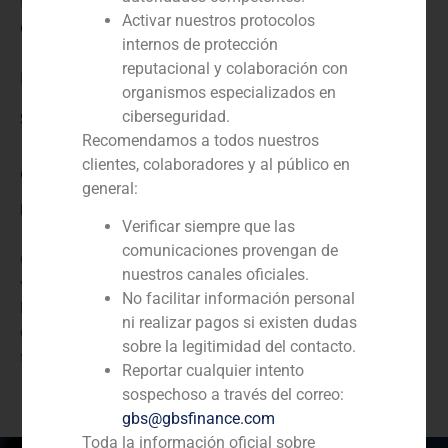
N/D
Activar nuestros protocolos
Cliente:
internos de protección
reputacional y colaboración con
HM Hospitales
organismos especializados en
ciberseguridad.
Servicio / Sector
Recomendamos a todos nuestros
clientes, colaboradores y al público en
Corporate Finance
,
Sanidad
general:
Descripción
Verificar siempre que las
comunicaciones provengan de
GBS Finance actuó como asesor financiero en la
nuestros canales oficiales.
valoración independiente de HM Hospitales, el grupo
No facilitar información personal
hospitalario privado español líder en las comunidades
ni realizar pagos si existen dudas
de Madrid, Galicia y León. Es el segundo operador del
sobre la legitimidad del contacto.
sector en España.
Reportar cualquier intento
sospechoso a través del correo:
gbs@gbsfinance.com
Toda la información oficial sobre