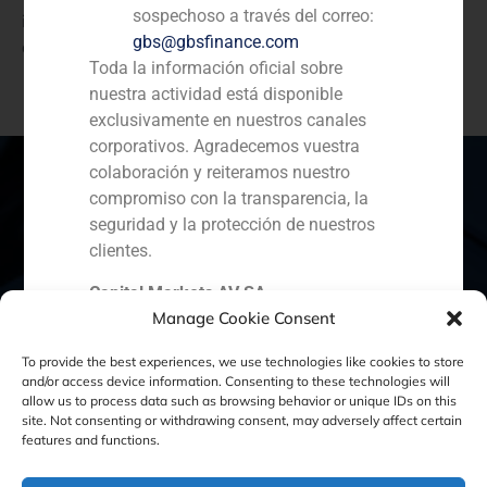
sospechoso a través del correo:
infraestructuras terrestres en España y es proveedor
gbs@gbsfinance.com
de torres de telecomunicaciones de TV digital y radio.
Toda la información oficial sobre
nuestra actividad está disponible
exclusivamente en nuestros canales
corporativos. Agradecemos vuestra
colaboración y reiteramos nuestro
compromiso con la transparencia, la
seguridad y la protección de nuestros
España
Portugal
Colombia
México
clientes.
Ecuador
Perú
Chile
China
Capital Markets AV SA
Manage Cookie Consent
GBS Finance
Oriente Medio
To provide the best experiences, we use technologies like cookies to store
and/or access device information. Consenting to these technologies will
allow us to process data such as browsing behavior or unique IDs on this
site. Not consenting or withdrawing consent, may adversely affect certain
Política de Cookies
Política de Privacidad
features and functions.
Aviso Legal