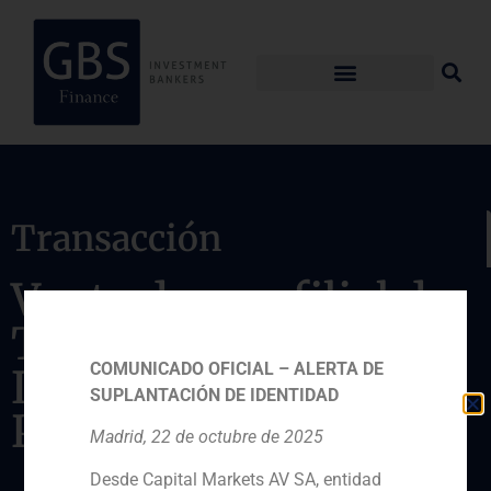
Transacción
Venta de una filial de
TDF a Antin
COMUNICADO OFICIAL – ALERTA DE
Infrastructure
SUPLANTACIÓN DE IDENTIDAD
Partners
Madrid, 22 de octubre de 2025
Desde Capital Markets AV SA, entidad