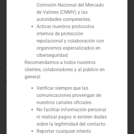
Comisión Nacional del Mercado
de Valores (CNMV) y las
N/D
autoridades competentes.
Cliente:
Activar nuestros protocolos
internos de protección
Axión
reputacional y colaboración con
Servicio / Sector
organismos especializados en
ciberseguridad.
Recomendamos a todos nuestros
Corporate Finance
,
TMT (Telecomunicaciones, Medios
clientes, colaboradores y al público en
de Comunicación y Tecnología)
general:
Descripción
Verificar siempre que las
comunicaciones provengan de
GBS Finanzas ha actuado como asesor financiero en la
nuestros canales oficiales.
venta del 100% de Axión por parte de Antin
No facilitar información personal
Infrastructure Partners, por aprox. 100 millones de
ni realizar pagos si existen dudas
euros. La empresa estaba participada por el Grupo
sobre la legitimidad del contacto.
TDF (65%), Sandetel (23%), Unicaja (6%) y Cajasol
Reportar cualquier intento
(6%). Axión es el segundo operador de