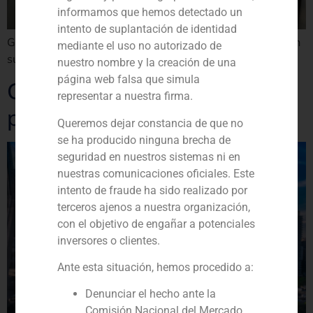
informamos que hemos detectado un
intento de suplantación de identidad
GBS Finance asesora a ASTURIANA DE LAMINADOS en
mediante el uso no autorizado de
su primer programa de bonos registrados en el MARF
nuestro nombre y la creación de una
página web falsa que simula
GBS Finance refuerza su
representar a nuestra firma.
presencia en LatAm
Queremos dejar constancia de que no
se ha producido ninguna brecha de
seguridad en nuestros sistemas ni en
nuestras comunicaciones oficiales. Este
intento de fraude ha sido realizado por
terceros ajenos a nuestra organización,
con el objetivo de engañar a potenciales
inversores o clientes.
Ante esta situación, hemos procedido a:
Denunciar el hecho ante la
Comisión Nacional del Mercado