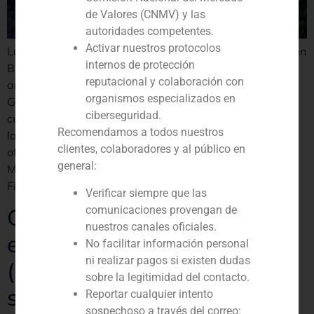
de Valores (CNMV) y las
autoridades competentes.
Activar nuestros protocolos
Luiz Maia se incorpora al equipo de Corporate Finance en
internos de protección
Brasil, aportando su amplia experiencia de más de 40
reputacional y colaboración con
años en Investment Banking.
organismos especializados en
GBS Finance, que este año celebra su 30 aniversario,
ciberseguridad.
cuenta con cerca de 370 operaciones asesoradas hasta
Recomendamos a todos nuestros
la fecha y más de 100 profesionales repartidos en 10
clientes, colaboradores y al público en
oficinas de diferentes países. La incorporación de Luiz
general:
Maia refuerza la estrategia de crecimiento de GBS
Finance en Latinoamérica.
Verificar siempre que las
comunicaciones provengan de
GBS asesora a Bright Food
nuestros canales oficiales.
en la venta de GM Food
No facilitar información personal
ni realizar pagos si existen dudas
(Miquel Alimentació) a la
sobre la legitimidad del contacto.
suiza Coop
Reportar cualquier intento
sospechoso a través del correo: