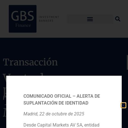
Transacción
Venta de su
participación en Abra
COMUNICADO OFICIAL – ALERTA DE
Terminales
SUPLANTACIÓN DE IDENTIDAD
Marítimas
Madrid, 22 de octubre de 2025
Desde Capital Markets AV SA, entidad