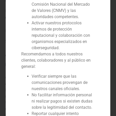
Comisión Nacional del Mercado
de Valores (CNMV) y las
N/D
autoridades competentes.
Cliente:
Activar nuestros protocolos
internos de protección
Erdhard
reputacional y colaboración con
Servicio / Sector
organismos especializados en
ciberseguridad.
Recomendamos a todos nuestros
Concesiones
,
Corporate Finance
clientes, colaboradores y al público en
Descripción
general:
Verificar siempre que las
GBS Finance actuó como asesor financiero de Erdhard
comunicaciones provengan de
en la venta de su participación en Abra Terminales
nuestros canales oficiales.
Marítimas (ATM). Erdhardt es una empresa
No facilitar información personal
multinacional que participa en sectores como el
ni realizar pagos si existen dudas
transporte, las tecnologías de la información y la
sobre la legitimidad del contacto.
comercialización y distribución de productos
Reportar cualquier intento
industriales y materias primas. Abra Terminales