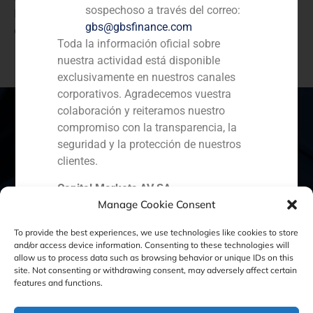
sospechoso a través del correo:
Marítimas SA es una de las mayores terminales de
gbs@gbsfinance.com
contenedores de la Península Ibérica.
Toda la información oficial sobre
nuestra actividad está disponible
exclusivamente en nuestros canales
corporativos. Agradecemos vuestra
colaboración y reiteramos nuestro
compromiso con la transparencia, la
seguridad y la protección de nuestros
España
Portugal
Colombia
México
clientes.
Ecuador
Perú
Chile
China
Capital Markets AV SA
Manage Cookie Consent
GBS Finance
Oriente Medio
To provide the best experiences, we use technologies like cookies to store
and/or access device information. Consenting to these technologies will
allow us to process data such as browsing behavior or unique IDs on this
site. Not consenting or withdrawing consent, may adversely affect certain
Política de Cookies
Política de Privacidad
features and functions.
Aviso Legal